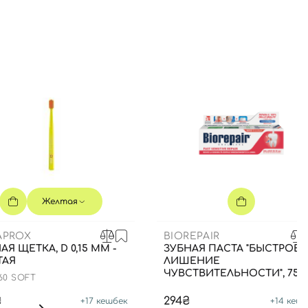
Желтая
APROX
BIOREPAIR
АЯ ЩЕТКА, D 0,15 ММ -
ЗУБНАЯ ПАСТА "БЫСТРОЕ
ТАЯ
ЛИШЕНИЕ
ЧУВСТВИТЕЛЬНОСТИ", 75 
60 SOFT
₴
294₴
+
17
кешбек
+
14
кешб