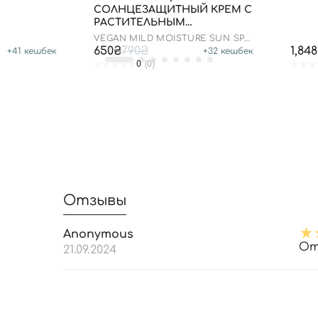
СОЛНЦЕЗАЩИТНЫЙ КРЕМ С
РАСТИТЕЛЬНЫМ
СКВАЛАНОМ, 50 МЛ
VEGAN MILD MOISTURE SUN SPF
50+ PA++++
650₴
790₴
1,84
+
41
кешбек
+
32
кешбек
0
(0)
Отзывы
Anonymous
От
21.09.2024