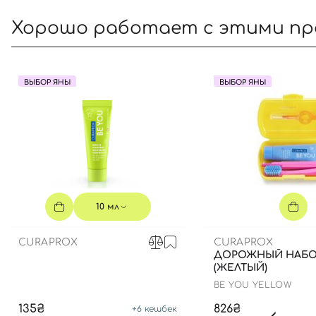
Хорошо работает с этими п
ВЫБОР ЯНЫ
ВЫБОР ЯНЫ
10 мл
CURAPROX
CURAPROX
ДОРОЖНЫЙ НАБО
(ЖЕЛТЫЙ)
BE YOU YELLOW
135₴
826₴
+
6
кешбек