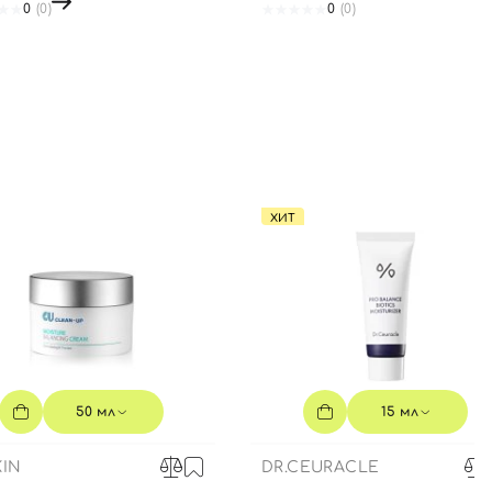
0
(0)
0
(0)
ХИТ
50 мл
15 мл
IN
DR.CEURACLE