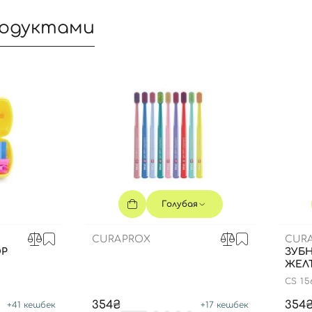
родуктами
Голубая
CURAPROX
CUR
Вход
Регистрация
Р
ЗУБН
ЖЕЛ
CS 15
Номер телефона
354₴
354
+
41
кешбек
+
17
кешбек