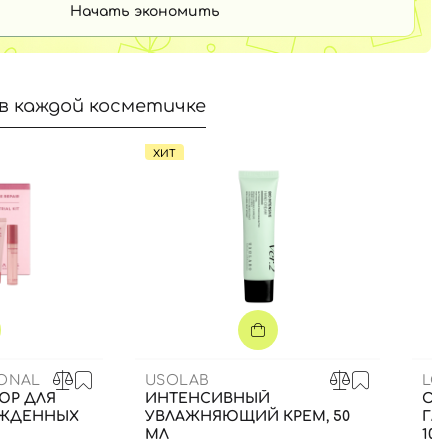
Начать экономить
в каждой косметичке
ХИТ
IONAL
USOLAB
LO
ЮР ДЛЯ
ИНТЕНСИВНЫЙ
ОЧ
ЕЖДЕННЫХ
УВЛАЖНЯЮЩИЙ КРЕМ, 50
ГЛ
МЛ
100