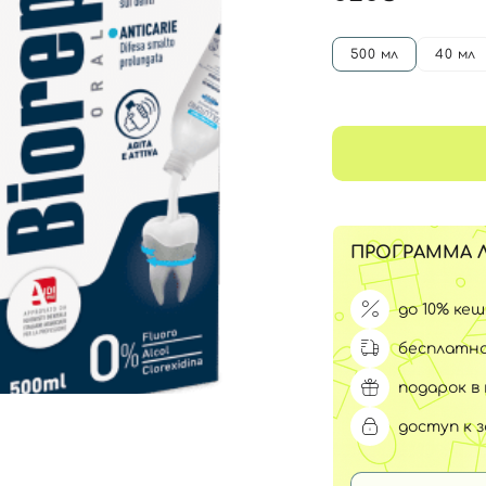
Для обличчя
СПФ защита для детей
вары
500 мл
40 мл
Для зоны век
ПРОГРАММА 
до 10% ке
бесплатна
подарок в 
доступ к 