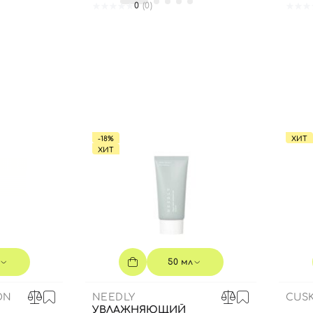
0
(0)
Вы еще не добавили товары в корзину
Отправляя форму для авторизации/регистрации, вы
принимаете условия
Пользовательские соглашения
Далее
Войти с помощью e-mail
-18%
ХИТ
ХИТ
50 мл
ON
NEEDLY
CUSK
УВЛАЖНЯЮЩИЙ