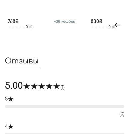
768₴
830₴
+
38
кешбек
0
(0)
0
(0)
Отзывы
5.00
(1)
5
(0)
4