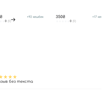
8₴
350₴
+
92
кешбек
+
17
кешб
0
(0)
0
(0)
зыв без текста