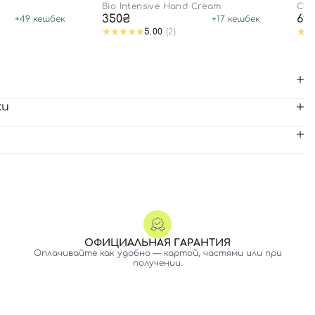
Bio Intensive Hand Cream
Cla
350₴
69
+
49
кешбек
+
17
кешбек
5.00
(2)
ки
ОФИЦИАЛЬНАЯ ГАРАНТИЯ
Оплачивайте как удобно — картой, частями или при
получении.