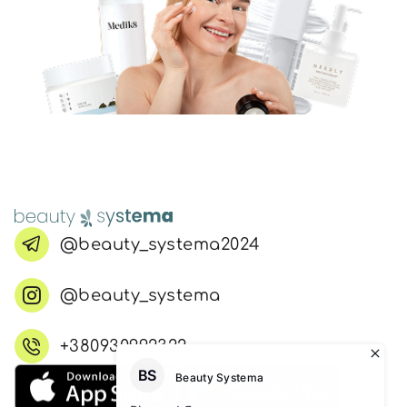
@beauty_systema2024
@beauty_systema
+380930992322