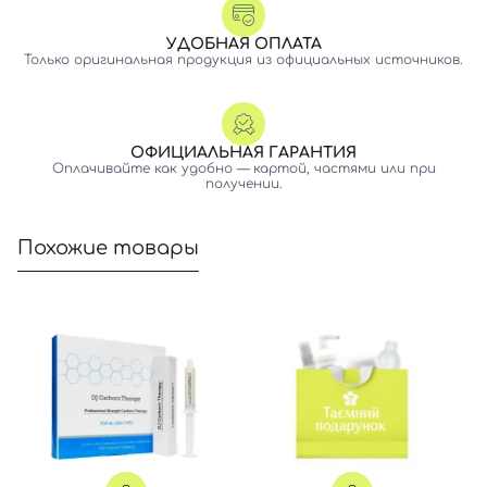
УДОБНАЯ ОПЛАТА
Только оригинальная продукция из официальных источников.
ОФИЦИАЛЬНАЯ ГАРАНТИЯ
Оплачивайте как удобно — картой, частями или при
получении.
Вход
Регистрация
Похожие товары
Номер телефона
Отправляя форму для авторизации/регистрации, вы
принимаете условия
Пользовательские соглашения
Далее