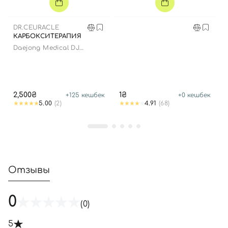
Войти с помощью e-mail
DR.CEURACLE
КАРБОКСИТЕРАПИЯ
Daejong Medical DJ
Carborn Therapy
Profession Strength
Carborn Therapy
2,500₴
1₴
+
125
кешбек
+
0
кешбек
5.00
(2)
4.91
(68)
Отзывы
0
(0)
5