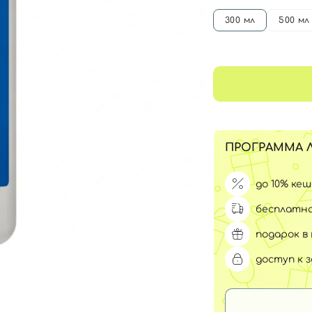
Для обличчя
300 мл
500 мл
СПФ защита для детей
вары
Для зоны век
ПРОГРАММА 
до 10% ке
бесплатна
подарок в 
доступ к 