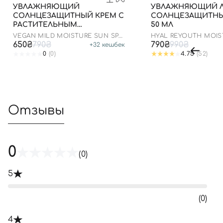
УВЛАЖНЯЮЩИЙ
УВЛАЖНЯЮЩИЙ 
СОЛНЦЕЗАЩИТНЫЙ КРЕМ С
СОЛНЦЕЗАЩИТНЫ
РАСТИТЕЛЬНЫМ
50 МЛ
СКВАЛАНОМ, 50 МЛ
VEGAN MILD MOISTURE SUN SPF
HYAL REYOUTH MOIS
50+ PA++++
50/PA++++
650₴
790₴
790₴
990₴
+
32
кешбек
0
(0)
4.75
(52)
Отзывы
0
(0)
5
(0)
4