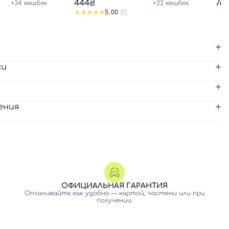
444₴
76
+
34
кешбек
+
22
кешбек
5.00
(1)
ки
ения
ОФИЦИАЛЬНАЯ ГАРАНТИЯ
Оплачивайте как удобно — картой, частями или при
получении.