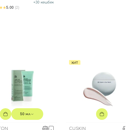
+
30
кешбек
5.00
(2)
ХИТ
50 мл
TON
CUSKIN