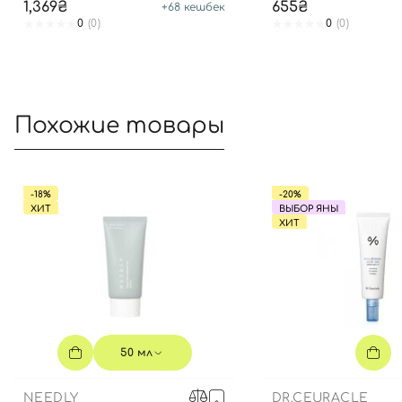
1,369₴
655₴
+
68
кешбек
0
(0)
0
(0)
Похожие товары
-18%
-20%
ХИТ
ВЫБОР ЯНЫ
ХИТ
50 мл
NEEDLY
DR.CEURACLE