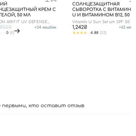
КИЙ
СОЛНЦЕЗАЩИТНАЯ
НЦЕЗАЩИТНЫЙ КРЕМ С
СЫВОРОТКА С ВИТАМИН
ЕЛОЙ, 50 МЛ
U И ВИТАМИНОМ В12, 50 М
N AIR FIT UV DEFENSE
Vitamin U Sun Serum SPF 50
CREAM SPF50
850₴
1,242₴
+
34
кешбек
+
62
кешб
0
(0)
4.88
(32)
е первыми, кто оставит отзыв