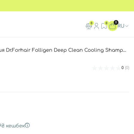
0
0
0
RU
hair Folligen Deep Clean Cooling Shampoo, 300 мл
0
(0)
9₴
кешбек