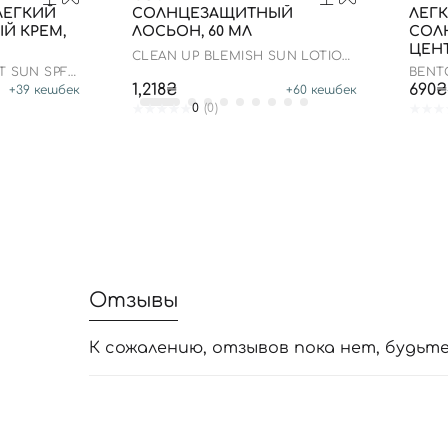
ЛЕГКИЙ
СОЛНЦЕЗАЩИТНЫЙ
ЛЕГ
Й КРЕМ,
ЛОСЬОН, 60 МЛ
СОЛ
ЦЕНТ
CLEAN UP BLEMISH SUN LOTION
SPF 50+ PA++++
T SUN SPF
BENTO
SUN 
1,218₴
690₴
+
39
кешбек
+
60
кешбек
0
(0)
Отзывы
К сожалению, отзывов пока нет, будьт