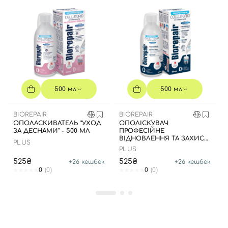
500 мл
500 мл
BIOREPAIR
BIOREPAIR
ОПОЛАСКИВАТЕЛЬ "УХОД
ОПОЛІСКУВАЧ
ЗА ДЕСНАМИ" - 500 МЛ
ПРОФЕСІЙНЕ
ВІДНОВЛЕННЯ ТА ЗАХИСТ,
PLUS
500 МЛ
PLUS
525₴
525₴
+
26
кешбек
+
26
кешбек
0
(0)
0
(0)
Вход
Регистрация
Номер телефона