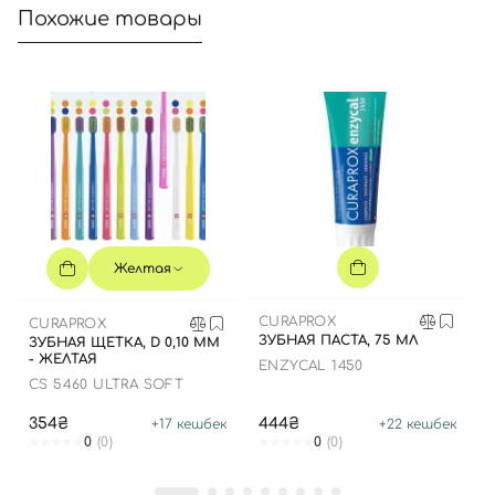
Похожие товары
Отправляя форму для авторизации/регистрации, вы
принимаете условия
Пользовательские соглашения
Далее
Войти с помощью e-mail
Желтая
CURAPROX
CURAPROX
ЗУБНАЯ ПАСТА, 75 МЛ
ЗУБНАЯ ЩЕТКА, D 0,10 ММ
- ЖЕЛТАЯ
ENZYCAL 1450
CS 5460 ULTRA SOFT
354₴
444₴
+
17
кешбек
+
22
кешбек
0
(0)
0
(0)