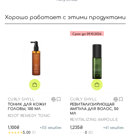
Хорошо работает с этими продуктами
Срок до 09.10.2026
Вход
Регистрация
Номер телефона
Отправляя форму для авторизации/регистрации, вы
принимаете условия
Пользовательские соглашения
CURLY SHYLL
CURLY SHYLL
ТОНИК ДЛЯ КОЖИ
РЕВИТАЛИЗИРУЮЩАЯ
ГОЛОВЫ, 100 МЛ
АМПУЛА ДЛЯ ВОЛОС, 50
Далее
МЛ
ROOT REMEDY TONIC
REVITALIZING AMPOULE
Войти с помощью e-mail
1,100₴
1,235₴
+
55
кешбек
+
61
кешбек
5.00
(1)
0
(0)