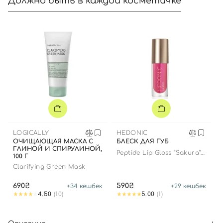
Должно быть в каждой косметичке
LOGICALLY
HEDONIC
ОЧИЩАЮЩАЯ МАСКА С
БЛЕСК ДЛЯ ГУБ
ГЛИНОЙ И СПИРУЛИНОЙ,
Peptide Lip Gloss “Sakura”
100 Г
limited edition
Clarifying Green Mask
690₴
590₴
+
34
кешбек
+
29
кешбек
4.50
(10)
5.00
(1)