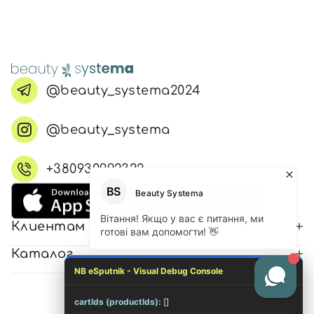
@beauty_systema2024
@beauty_systema
+380930992322
Клиентам
Каталог
NB eSputnik - Visual Debug Console
cartIds (productIds):
[]
© 2026 Все права защищены