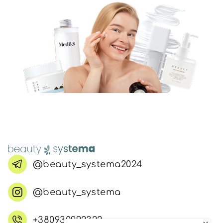
@beauty_systema2024
@beauty_systema
+380930992322