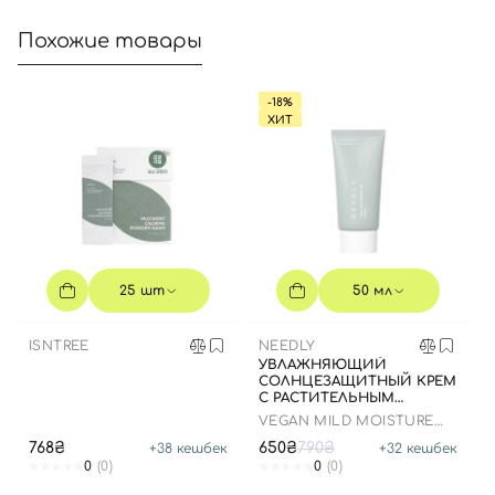
Далее
Похожие товары
Войти с помощью e-mail
-18%
ХИТ
25 шт
50 мл
ISNTREE
NEEDLY
УВЛАЖНЯЮЩИЙ
СОЛНЦЕЗАЩИТНЫЙ КРЕМ
С РАСТИТЕЛЬНЫМ
СКВАЛАНОМ, 50 МЛ
VEGAN MILD MOISTURE
SUN SPF 50+ PA++++
768₴
650₴
790₴
+
38
кешбек
+
32
кешбек
0
(0)
0
(0)