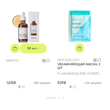
50 мл
PATCHOLOGY
MANYO
Вход
Регистрация
УВЛАЖНЯЮЩАЯ МАСКА, 2
ШТ
FLASHMASQUE® HYDRATE
Номер телефона
5 MINUTE SHEET MASK
1,610₴
539₴
+
80
кешбек
+
26
кешбек
0
(0)
0
(0)
Отправляя форму для авторизации/регистрации, вы
принимаете условия
Пользовательские соглашения