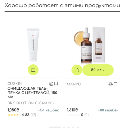
Хорошо работает с этими продуктами
Вход
Регистрация
Номер телефона
50 мл
Отправляя форму для авторизации/регистрации, вы
CUSKIN
MANYO
принимаете условия
Пользовательские соглашения
ОЧИЩАЮЩАЯ ГЕЛЬ-
ПЕНКА С ЦЕНТЕЛЛОЙ, 150
МЛ
Далее
DR.SOLUTION CICAMING
CLEANSING GEL FOAM
1,080₴
1,610₴
+
54
кешбек
+
80
кешбек
Войти с помощью e-mail
4.83
(12)
0
(0)