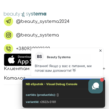
@beauty_systema2024
@beauty_systema
+380930992322
Клиентам
Каталог
NB eSputnik - Visual Debug Console
cartIds (productIds):
[]
© 2026 Все права защищены
variantId:
r2622v3181