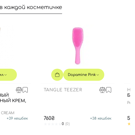
в каждой косметичке
мл
Dopamine Pink
TANGLE TEEZER
HE
НЫЙ
БЛ
НЫЙ КРЕМ,
Pept
edit
N CREAM
760₴
59
+
39
кешбек
+
38
кешбек
0
(0)