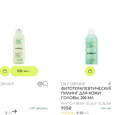
500 мл
ORHAIR
DR.FORHAIR
ФИТОТЕРАПЕВТИЧЕСКИЙ
ПИЛИНГ ДЛЯ КОЖИ
ГОЛОВЫ, 200 МЛ
PHYTO FRESH SCALP SCALER
935₴
+
49
кешбек
+
46
кешб
0
(0)
4.50
(4)