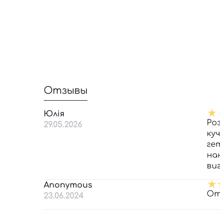
Отзывы
Юлія
Роз
29.05.2026
ку
ге
на
ви
Anonymous
От
23.06.2024