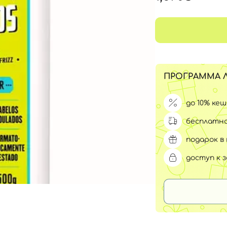
Для обличчя
СПФ защита для детей
вары
Для зоны век
ПРОГРАММА 
до 10% ке
бесплатна
подарок в 
доступ к 