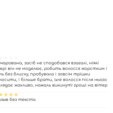
чарована, засіб не сподобався взагалі, ніякі
чері він не моделює, робить волосся жорстким і
ть без блиску, пробувала і зовсім трішки
носити, і більше брати, але волосся після нього
глядає жахливо, нажаль викинуті гроші на вітер
зыв без текста