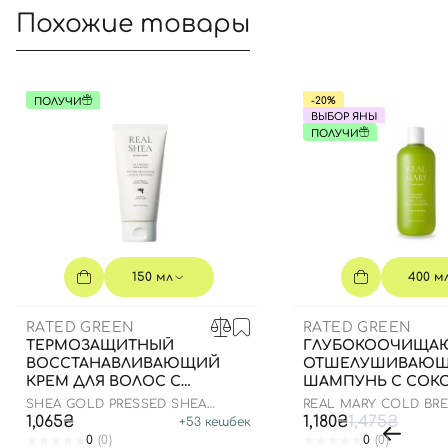
Похожие товары
-20%
ПОЛУЧИ
ВЫБОР ЯНЫ
ПОЛУЧИ
150 мл
400 м
RATED GREEN
RATED GREEN
ТЕРМОЗАЩИТНЫЙ
ГЛУБОКООЧИЩА
ВОССТАНАВЛИВАЮЩИЙ
ОТШЕЛУШИВАЮ
КРЕМ ДЛЯ ВОЛОС С
ШАМПУНЬ С СОК
МАСЛОМ ШИ, 150 МЛ
РОЗМАРИНА, 400 
SHEA GOLD PRESSED SHEA
REAL MARY COLD BR
BUTTER LEAVE-IN TREATMENT
ROSEMARY EXFOLIAT
1,065₴
1,180₴
1,475₴
+
53
кешбек
SHAMPOO
0
(0)
0
(0)