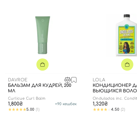
DAVROE
LOLA
БАЛЬЗАМ ДЛЯ КУДРЕЙ, 200
КОНДИЦИОНЕР Д
МЛ
ВЬЮЩИХСЯ ВОЛОС
Curlicue Curl Balm
Ondulados inc. Condi
1,800₴
1,320₴
+
90
кешбек
5.00
(1)
4.50
(2)