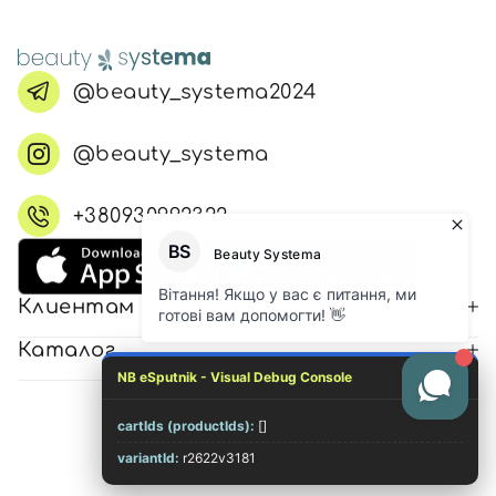
@beauty_systema2024
@beauty_systema
+380930992322
Клиентам
Каталог
NB eSputnik - Visual Debug Console
cartIds (productIds):
[]
© 2026 Все права защищены
variantId:
r2622v3181