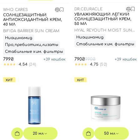
SPF-средства с тоном
Точечные от прыщей
SPF для волос
Для детей
DR.CEURACLE
WHO CARES
Кремы для тела с SPF
Миниатюры
Специальный уход
Дезодоранты
УВЛАЖНЯЮЩИЙ ЛЕГКИЙ
СОЛНЦЕЗАЩИТНЫЙ
СОЛНЦЕЗАЩИТНЫЙ КРЕМ,
АНТИОКСИДАНТНЫЙ КРЕМ,
Карбокситерапия
Для детей
Интимный уход
50 МЛ
40 МЛ
Бьюти Гаджеты
Для мужчин
Автозагар
HYAL REYOUTH MOIST SUN
BIFIDA BARRIER SUN CREAM
SPF 50/PA++++
Ниацинамид
Ниацинамид
Автозагар
Стабильные хим. фильтры
Про,пребиотики,лизаты
Наборы
Стабильные хим. фильтры
799₴
790₴
990₴
+
39
кешбек
+
39
кешбек
Шея и декольте
4.54
(24)
4.75
(52)
Для детей
ХИТ
ХИТ
Для мужчин
20 мл
50 мл