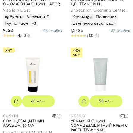
ОМОЛАЖИВАЮЩИЙ НАБОР,
ЦЕНТЕЛЛОЙ И
20 МЛ + 1,5 Г
ПАНТЕНОЛОМ, 100 МЛ
Vita Ion-C Set
Dr.Solution Cicaming Centeca
B5 Lotion
Арбутин
Витамин С
Керамиды
Пантенол
Глутатион
+3
Центелла азиатская
925₴
1,248₴
+
46
кешбек
+
62
кешбек
4.50
(8)
5.00
(6)
ХИТ
-18%
ХИТ
60 мл
50 мл
CUSKIN
NEEDLY
СОЛНЦЕЗАЩИТНЫЙ
УВЛАЖНЯЮЩИЙ
ЛОСЬОН, 60 МЛ
СОЛНЦЕЗАЩИТНЫЙ КРЕМ С
РАСТИТЕЛЬНЫМ
CLEAN UP BLEMISH SUN