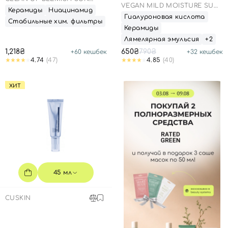
СКВАЛАНОМ, 50 МЛ
VEGAN MILD MOISTURE SUN
LOTION SPF 50+ PA++++
Керамиды
Ниацинамид
SPF 50+ PA++++
Гиалуроновая кислота
Стабильные хим. фильтры
Керамиды
Лямелярная эмульсия
+2
1,218₴
650₴
790₴
+
60
кешбек
+
32
кешбек
4.74
(47)
4.85
(40)
Вход
Регистрация
ХИТ
Номер телефона
Отправляя форму для авторизации/регистрации, вы
принимаете условия
Пользовательские соглашения
45 мл
Далее
CUSKIN
Войти с помощью e-mail