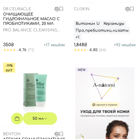
DR.CEURACLE
CUSKIN
ОЧИЩАЮЩЕЕ
ГИДРОФИЛЬНОЕ МАСЛО С
ПРОБИОТИКАМИ, 20 МЛ
Витамин U
Керамиды
PRO BALANCE CLEANSING
Про,пребиотики,лизаты
OIL
+1
350₴
1,848₴
+
17
кешбек
+
92
кешбек
4.76
(71)
4.85
(66)
-19%
ХИТ
50 мл
BENTON