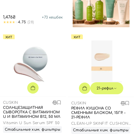
1,476₴
+
73
кешбек
4.75
(28)
ХИТ
ХИТ
21-рефил
CUSKIN
CUSKIN
СОЛНЦЕЗАЩИТНАЯ
РЕФИЛ КУШОНА СО
СЫВОРОТКА С ВИТАМИНОМ
СМЕННЫМ БЛОКОМ, 15ГР. -
U И ВИТАМИНОМ В12, 50 МЛ
21-РЕФИЛ
Vitamin U Sun Serum SPF 50
CLEAN-UP SKINFIT CUSHION
PACT (SPF 50+/PA+++)
Стабильные хим. фильтры
Стабильные хим. фильтры