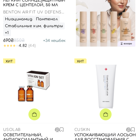
ЛЕГКИЙ СОЛНЦЕЗАЩИТНЫЙ
КРЕМ С ЦЕНТЕЛОЙ, 50 МЛ
BENTON AIR FIT UV DEFENSE
SUN CREAM SPF50
Ниацинамид
Пантенол
Стабильные хим. фильтры
+1
690₴
850₴
+
34
кешбек
4.82
(44)
ХИТ
ХИТ
USOLAB
CUSKIN
ОСВЕТИТЕЛЬНЫЙ,
УСПОКАИВАЮЩИЙ ЛОСЬОН
АНТИОКСИДАНТНЫЙ И
ДЛЯ ВОССТАНОВЛЕНИЯ С