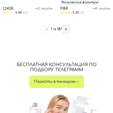
Физические фильтры
1,242₴
918₴
+
62
кешбек
+
45
кешбек
4.88
(32)
5.00
(6)
1 із 187
«
»
БЕСПЛАТНАЯ КОНСУЛЬТАЦИЯ ПО
ПОДБОРУ ТЕЛЕГРАММ
Перейти в телеграм