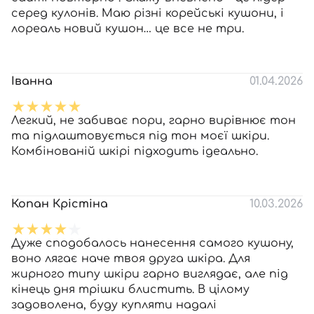
серед кулонів. Маю різні корейські кушони, і
лореаль новий кушон… це все не три.
Іванна
01.04.2026
Легкий, не забиває пори, гарно вирівнює тон
та підлаштовується під тон моєї шкіри.
Комбінованій шкірі підходить ідеально.
Копан Крістіна
10.03.2026
Дуже сподобалось нанесення самого кушону,
воно лягає наче твоя друга шкіра. Для
жирного типу шкіри гарно виглядає, але під
кінець дня трішки блистить. В цілому
задоволена, буду купляти надалі