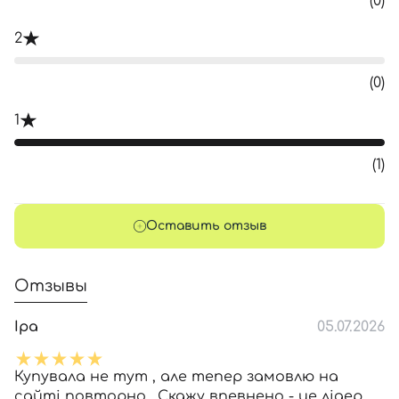
(0)
2
(0)
1
(1)
Оставить отзыв
Отзывы
Іра
05.07.2026
Купувала не тут , але тепер замовлю на
сайті повторно . Скажу впевнено - це лідер