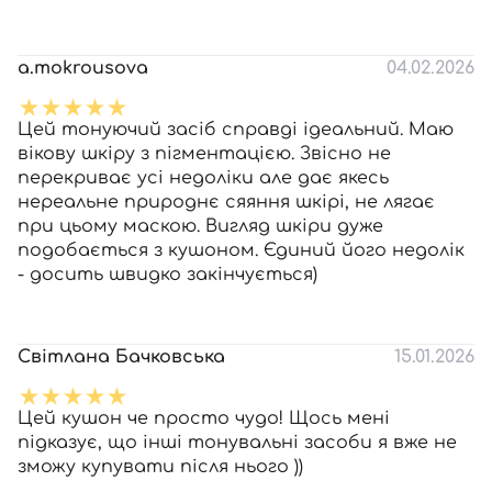
a.mokrousova
04.02.2026
Цей тонуючий засіб справді ідеальний. Маю
вікову шкіру з пігментацією. Звісно не
перекриває усі недоліки але дає якесь
нереальне природнє сяяння шкірі, не лягає
при цьому маскою. Вигляд шкіри дуже
подобається з кушоном. Єдиний його недолік
- досить швидко закінчується)
Світлана Бачковська
15.01.2026
Цей кушон че просто чудо! Щось мені
підказує, що інші тонувальні засоби я вже не
зможу купувати після нього ))