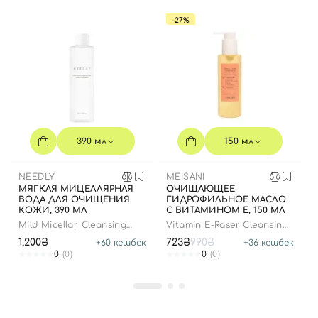
-27%
390 мл
150 мл
NEEDLY
MEISANI
МЯГКАЯ МИЦЕЛЛЯРНАЯ
ОЧИЩАЮЩЕЕ
ВОДА ДЛЯ ОЧИЩЕНИЯ
ГИДРОФИЛЬНОЕ МАСЛО
КОЖИ, 390 МЛ
С ВИТАМИНОМ Е, 150 МЛ
Mild Micellar Cleansing
Vitamin E-Raser Cleansing
Water
Oil
1,200₴
723₴
990₴
+
60
кешбек
+
36
кешбек
0
(0)
0
(0)