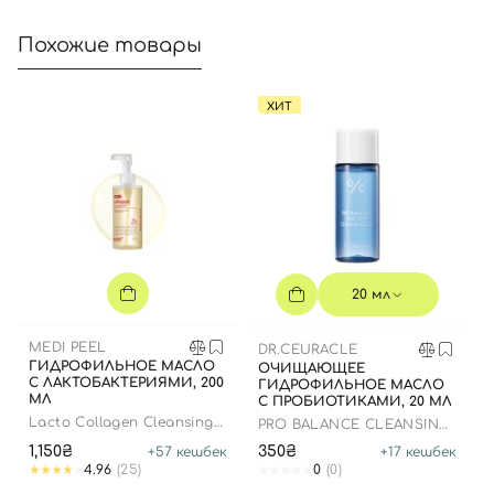
Похожие товары
ХИТ
Вход
Регистрация
Номер телефона
20 мл
MEDI PEEL
DR.CEURACLE
Отправляя форму для авторизации/регистрации, вы
ГИДРОФИЛЬНОЕ МАСЛО
ОЧИЩАЮЩЕЕ
С ЛАКТОБАКТЕРИЯМИ, 200
ГИДРОФИЛЬНОЕ МАСЛО
принимаете условия
Пользовательские соглашения
МЛ
С ПРОБИОТИКАМИ, 20 МЛ
Lacto Collagen Cleansing
PRO BALANCE CLEANSING
Далее
Oil
OIL
1,150₴
350₴
+
57
кешбек
+
17
кешбек
4.96
(25)
0
(0)
Войти с помощью e-mail