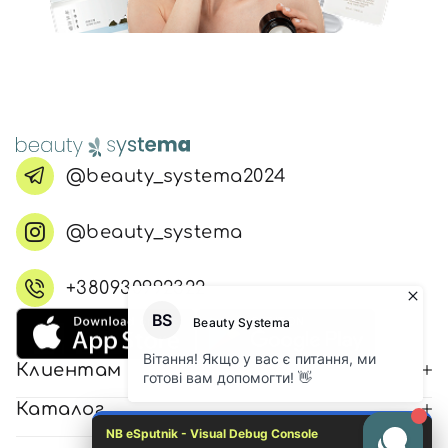
@beauty_systema2024
@beauty_systema
+380930992322
Клиентам
Каталог
NB eSputnik - Visual Debug Console