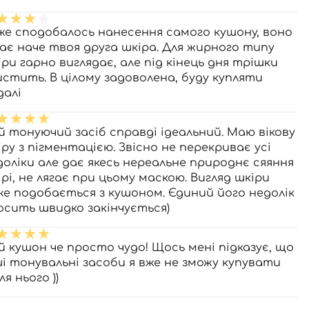
же сподобалось нанесення самого кушону, воно
гає наче твоя друга шкіра. Для жирного типу
іри гарно виглядає, але під кінець дня трішки
истить. В цілому задоволена, буду купляти
далі
й тонуючий засіб справді ідеальний. Маю вікову
іру з пігментацією. Звісно не перекриває усі
доліки але дає якесь нереальне природнє сяяння
ірі, не лягає при цьому маскою. Вигляд шкіри
же подобається з кушоном. Єдиний його недолік
досить швидко закінчується)
й кушон че просто чудо! Щось мені підказує, що
ші тонувальні засоби я вже не зможу купувати
ля нього ))