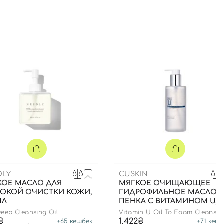
DLY
CUSKIN
КОЕ МАСЛО ДЛЯ
МЯГКОЕ ОЧИЩАЮЩЕЕ
БОКОЙ ОЧИСТКИ КОЖИ,
ГИДРОФИЛЬНОЕ МАСЛО-
МЛ
ПЕНКА С ВИТАМИНОМ U, 2
МЛ
Deep Cleansing Oil
Vitamin U Oil To Foam Cleanser
₴
1,422₴
+
65
кешбек
+
71
кешб