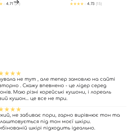
4.71
(21)
4.73
(15)
пувала не тут , але тепер замовлю на сайті
вторно . Скажу впевнено - це лідер серед
онів. Маю різні корейські кушони, і лореаль
вий кушон… це все не три.
гкий, не забиває пори, гарно вирівнює тон та
длаштовується під тон моєї шкіри.
мбінованій шкірі підходить ідеально.