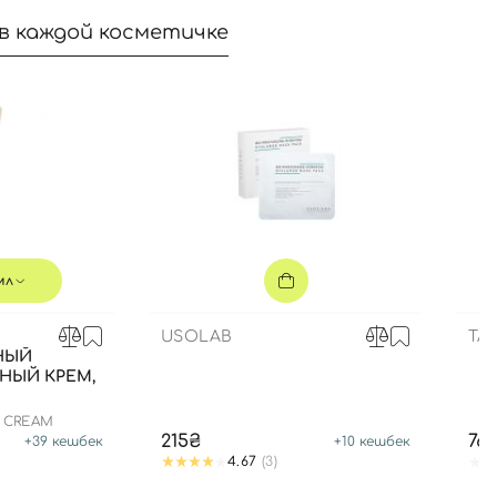
в каждой косметичке
мл
USOLAB
TA
НЫЙ
НЫЙ КРЕМ,
N CREAM
215₴
76
+
39
кешбек
+
10
кешбек
4.67
(3)