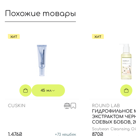
Похожие товары
ХИТ
ХИТ
45 мл
CUSKIN
ROUND LAB
ГИДРОФИЛЬНОЕ 
ЭКСТРАКТОМ ЧЕР
СОЕВЫХ БОБОВ, 2
Soybean Cleansing Oi
1,476₴
870₴
+
73
кешбек