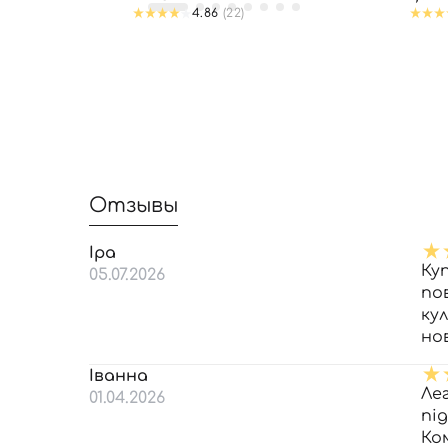
4.86
(22)
Отзывы
Іра
Ку
05.07.2026
по
кул
но
Іванна
Ле
01.04.2026
пі
Ко