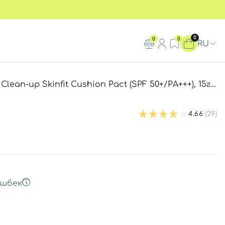
0
0
0
RU
-up Skinfit Cushion Pact (SPF 50+/PA+++), 15г.+15г.
4.66
(29)
шбек