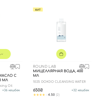
ХИТ
л
ROUND LAB
МИЦЕЛЛЯРНАЯ ВОДА, 400
МАСЛО С
МЛ
0 МЛ
1025 DOKDO CLEANSING WATER
sing Oil
Вход
Регистрация
650₴
+
36
кешбек
+
32
кешбек
4.50
(2)
Номер телефона