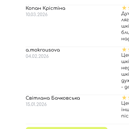
Копан Крістіна
Ду
10.03.2026
ля
шк
бл
на
a.mokrousova
Це
04.02.2026
шк
не
шк
ду
- 
Світлана Бачковська
Це
15.01.2026
ін
піс