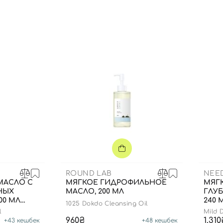
Вы еще не добавили товары в корзину
Отправляя форму для авторизации/регистрации, вы
принимаете условия
Пользовательские соглашения
Далее
Войти с помощью e-mail
ROUND LAB
NEE
МАСЛО С
МЯГКОЕ ГИДРОФИЛЬНОЕ
МЯГ
НЫХ
МАСЛО, 200 МЛ
ГЛУ
00 МЛ
240 
1025 Dokdo Cleansing Oil
l
Mild 
960₴
1,310
+
43
кешбек
+
48
кешбек