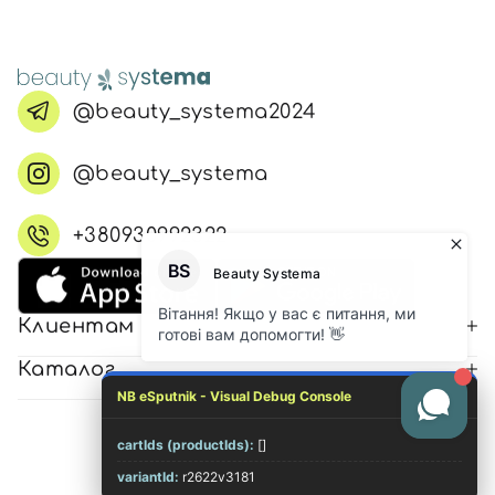
@beauty_systema2024
@beauty_systema
+380930992322
Клиентам
Каталог
NB eSputnik - Visual Debug Console
cartIds (productIds):
[]
© 2026 Все права защищены
variantId:
r2622v3181