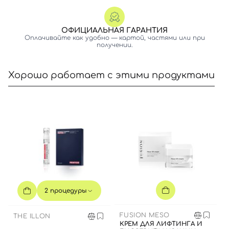
ОФИЦИАЛЬНАЯ ГАРАНТИЯ
Оплачивайте как удобно — картой, частями или при
получении.
Вход
Регистрация
Хорошо работает с этими продуктами
Номер телефона
Отправляя форму для авторизации/регистрации, вы
принимаете условия
Пользовательские соглашения
Далее
2 процедуры
Войти с помощью e-mail
FUSION MESO
THE ILLON
КРЕМ ДЛЯ ЛИФТИНГА И