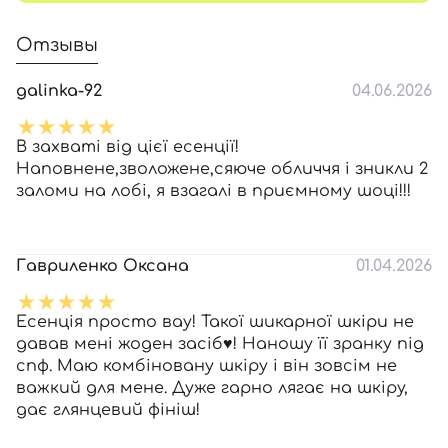
Отзывы
galinka-92
04.06.2026
В захваті від цієї есенції!
Наповнене,зволожене,сяюче обличчя і зникли 2
заломи на лобі, я взагалі в приємному шоці!!!
Гавриленко Оксана
01.04.2026
Есенція просто вау! Такої шикарної шкіри не
давав мені жоден засіб♥️! Наношу її зранку під
спф. Маю комбіновану шкіру і він зовсім не
важкий для мене. Дуже гарно лягає на шкіру,
дає глянцевий фініш!