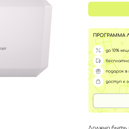
Для обличчя
СПФ защита для детей
вары
Для зоны век
ПРОГРАММА 
до 10% ке
бесплатна
подарок в 
доступ к 
Должно быть 