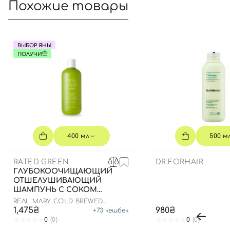
Похожие товары
ВЫБОР ЯНЫ
ПОЛУЧИ
400 мл
500 м
RATED GREEN
DR.FORHAIR
ГЛУБОКООЧИЩАЮЩИЙ
ОТШЕЛУШИВАЮЩИЙ
ШАМПУНЬ С СОКОМ
РОЗМАРИНА, 400 МЛ
REAL MARY COLD BREWED
ROSEMARY EXFOLIATING SCALP
1,475₴
980₴
+
73
кешбек
SHAMPOO
0
(0)
0
(0)