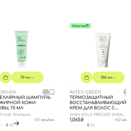
ПОЛУЧИ
70 мл
150 мл
ORHAIR
RATED GREEN
ЕЛЛЯРНЫЙ ШАМПУНЬ
ТЕРМОЗАЩИТНЫЙ
 ЖИРНОЙ КОЖИ
ВОССТАНАВЛИВАЮЩИЙ
ВЫ, 70 МЛ
КРЕМ ДЛЯ ВОЛОС С
МАСЛОМ ШИ, 150 МЛ
 Fresh Shampoo
SHEA GOLD PRESSED SHEA
BUTTER LEAVE-IN TREATMENT
₴
1,065₴
+
21
кешбек
+
53
кешб
0
(0)
0
(0)