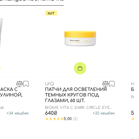
ХИТ
UIQ
HE
АСКА С
ПАТЧИ ДЛЯ ОСВЕТЛЕНИЯ
БЛ
РУЛИНОЙ,
ТЕМНЫХ КРУГОВ ПОД
Pept
ГЛАЗАМИ, 60 ШТ.
edit
sk
BIOME VITA C DARK CIRCLE EYE
PATCH
640₴
59
+
34
кешбек
+
32
кешбек
5.00
(3)