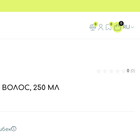
0
0
0
RU
0
(0)
 ВОЛОС, 250 МЛ
шбек