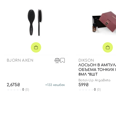
BJORN AXEN
DIKSON
ЛОСЬОН В АМПУЛ
ОБЪЕМА ТОНКИХ 
8МЛ *8ШТ
Botol-Up ArgaBeta
2,675₴
599₴
+
133
кешбек
0
(0)
0
(0)