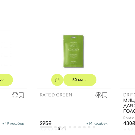
Вы еще не добавили товары в корзину
Отправляя форму для авторизации/регистрации, вы
принимаете условия
Пользовательские соглашения
Далее
Войти с помощью e-mail
л
50 мл
RATED GREEN
DR.F
МИЦ
ДЛЯ
ГОЛО
Phyto
295₴
430
+
49
кешбек
+
14
кешбек
0
(0)