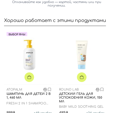
Оплачивайте как удобно — картой, частями или при
получении.
Хорошо работает с этими продуктами
ВЫБОР ЯНЫ
Вход
Регистрация
Номер телефона
Отправляя форму для авторизации/регистрации, вы
ATOPALM
ROUND LAB
ШАМПУНЬ ДЛЯ ДЕТЕЙ 2 В
ДЕТСКИЙ ГЕЛЬ ДЛЯ
принимаете условия
Пользовательские соглашения
1, 460 МЛ
УСПОКОЕНИЯ КОЖИ, 150
МЛ
FRESH 2 IN 1 SHAMPOO
Далее
BABY MILD SOOTHING GEL
KIDS
999₴
495₴
+
49
кешбек
+
24
кешбек