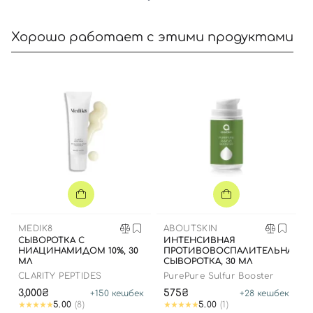
Хорошо работает с этими продуктами
Вход
Регистрация
Номер телефона
Отправляя форму для авторизации/регистрации, вы
принимаете условия
Пользовательские соглашения
MEDIK8
ABOUTSKIN
СЫВОРОТКА С
ИНТЕНСИВНАЯ
НИАЦИНАМИДОМ 10%, 30
ПРОТИВОВОСПАЛИТЕЛЬНАЯ
Далее
МЛ
СЫВОРОТКА, 30 МЛ
CLARITY PEPTIDES
PurePure Sulfur Booster
Войти с помощью e-mail
3,000₴
575₴
+
150
кешбек
+
28
кешбек
5.00
(8)
5.00
(1)