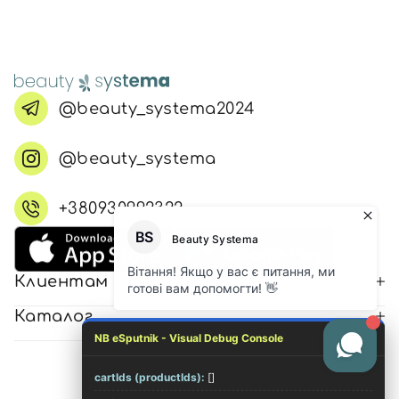
@beauty_systema2024
@beauty_systema
+380930992322
Клиентам
Каталог
NB eSputnik - Visual Debug Console
cartIds (productIds):
[]
© 2026 Все права защищены