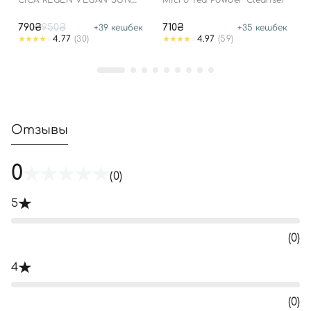
СICA REGEN VEGAN SUN
Micro Tea Powder Cleanser
GEL SPF50+ PA++++
790₴
950₴
710₴
+
39
кешбек
+
35
кешбек
4.77
(30)
4.97
(59)
Отзывы
0
(0)
5
(0)
4
(0)