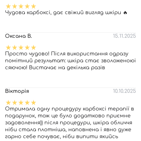
Чудова карбоксі, дає свіжий вигляд шкіри 🔥
Оксана В.
15.11.2025
Просто чудово! Після використання одразу
помітний результат: шкіра стає зволоженоюі
сяючою! Вистачає на декілька разів
Вікторія
10.10.2025
Отримала одну процедуру карбоксі терапії в
подарунок, тож це було додатково приємне
задоволення)) після процедури, шкіра обличчя
ніби стала плотніша, наповнена і явно дуже
гарно себе почуває, ніби випити якийсь