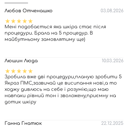
Любов Отченашко
03.08.2026
Мені подобається яка шкіра стає після
процедури. Брала на 5 процедур. В
майбутньому замовлятиму ще)
Люшин Люда
10.03.2026
Зробила вже дві процедури,планую зробити 5
Якраз ПМС,зазвичай це висипання нові,а то
ходжу дивлюсь на себе і розумію,що маю
навпаки рівний тон і зволожену,приємну на
дотик шкіру
Ганна Гнатюк
22.12.2025