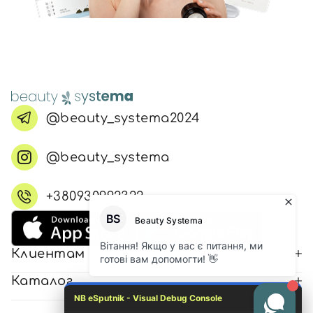
@beauty_systema2024
@beauty_systema
+380930992322
Клиентам
Каталог
NB eSputnik - Visual Debug Console