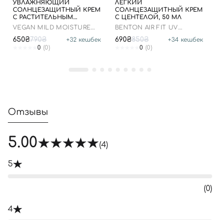
УВЛАЖНЯЮЩИЙ
ЛЕГКИЙ
СОЛНЦЕЗАЩИТНЫЙ КРЕМ
СОЛНЦЕЗАЩИТНЫЙ КРЕМ
С РАСТИТЕЛЬНЫМ
С ЦЕНТЕЛОЙ, 50 МЛ
СКВАЛАНОМ, 50 МЛ
VEGAN MILD MOISTURE
BENTON AIR FIT UV
SUN SPF 50+ PA++++
DEFENSE SUN CREAM
650₴
790₴
690₴
850₴
+
32
кешбек
+
34
кешбек
SPF50
0
(0)
0
(0)
Отзывы
5.00
(4)
5
(0)
4