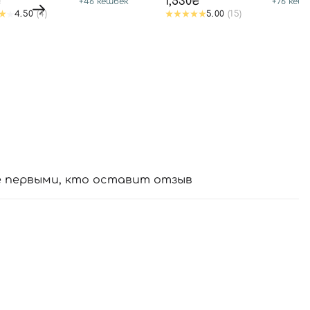
₴
1,530₴
+
46
кешбек
+
76
кешб
4.50
(4)
5.00
(15)
е первыми, кто оставит отзыв