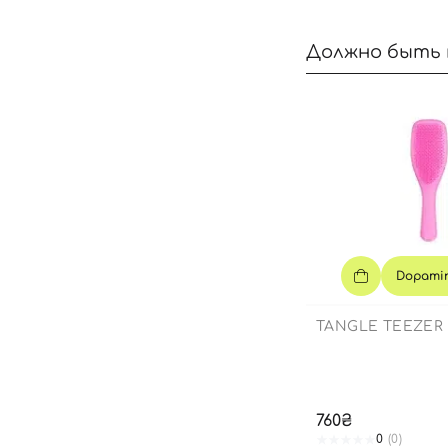
Должно быть 
Dopamin
TANGLE TEEZER
760₴
0
(0)