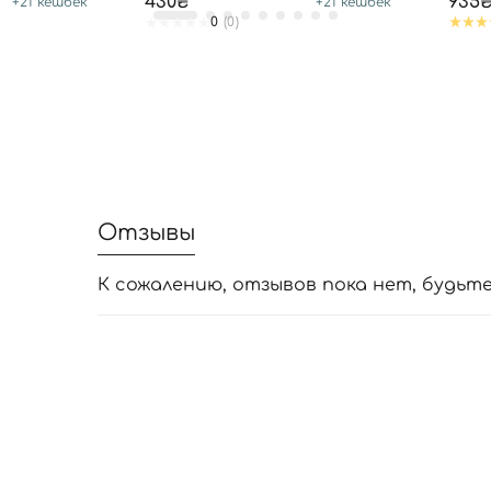
430₴
935
+
21
кешбек
+
21
кешбек
0
(0)
Отзывы
К сожалению, отзывов пока нет, будьт