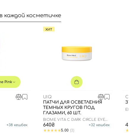
в каждой косметичке
ХИТ
e Pink
UIQ
CU
ПАТЧИ ДЛЯ ОСВЕТЛЕНИЯ
ЗУ
ТЕМНЫХ КРУГОВ ПОД
ENZ
ГЛАЗАМИ, 60 ШТ.
BIOME VITA C DARK CIRCLE EYE
PATCH
640₴
44
+
38
кешбек
+
32
кешбек
5.00
(3)