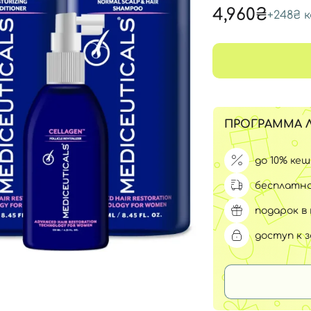
Для обличчя
4,960₴
+
248₴
к
СПФ защита для детей
вары
Для зоны век
ПРОГРАММА 
до 10% ке
бесплатна
подарок в 
доступ к 