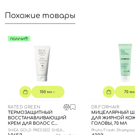
Похожие товары
ПОЛУЧИ
150 мл
70 мл
RATED GREEN
DR.FORHAIR
ТЕРМОЗАЩИТНЫЙ
МИЦЕЛЛЯРНЫЙ 
ВОССТАНАВЛИВАЮЩИЙ
ДЛЯ ЖИРНОЙ КО
КРЕМ ДЛЯ ВОЛОС С
ГОЛОВЫ, 70 МЛ
МАСЛОМ ШИ, 150 МЛ
SHEA GOLD PRESSED SHEA
Phyto Fresh Shampoo
BUTTER LEAVE-IN TREATMENT