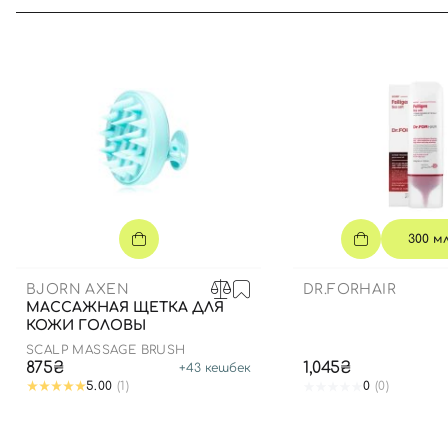
300 м
BJORN AXEN
DR.FORHAIR
МАССАЖНАЯ ЩЕТКА ДЛЯ
КОЖИ ГОЛОВЫ
SCALP MASSAGE BRUSH
875₴
1,045₴
+
43
кешбек
5.00
(1)
0
(0)