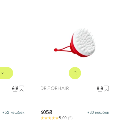
л
DR.FORHAIR
Вход
Регистрация
605₴
+
52
кешбек
+
30
кешбек
5.00
(2)
Номер телефона