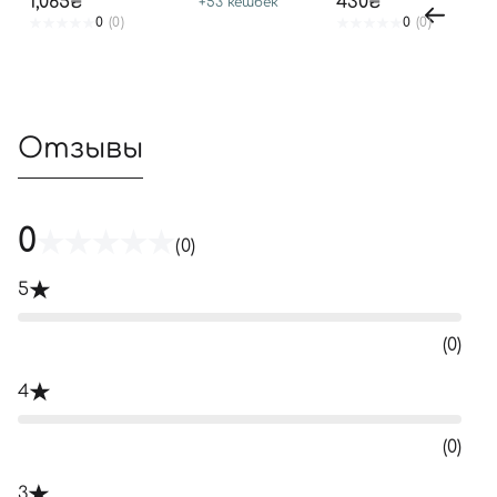
1,065₴
430₴
+
53
кешбек
0
(0)
0
(0)
Отзывы
0
(0)
5
(0)
4
(0)
3