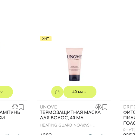
Вы еще не добавили товары в корзину
Отправляя форму для авторизации/регистрации, вы
принимаете условия
Пользовательские соглашения
Далее
ХИТ
Войти с помощью e-mail
40 мл
UNOVE
DR.F
ШАМПУНЬ
ТЕРМОЗАЩИТНАЯ МАСКА
ФИТ
ЖИ
ДЛЯ ВОЛОС, 40 МЛ
ПИЛ
ГОЛО
HEATING GUARD NO-WASH
TREATMENT
PHYT