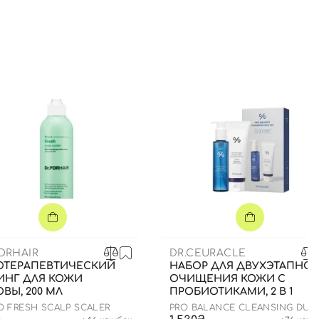
ORHAIR
DR.CEURACLE
ОТЕРАПЕВТИЧЕСКИЙ
НАБОР ДЛЯ ДВУХЭТАПНО
ИНГ ДЛЯ КОЖИ
ОЧИЩЕНИЯ КОЖИ С
ВЫ, 200 МЛ
ПРОБИОТИКАМИ, 2 В 1
O FRESH SCALP SCALER
PRO BALANCE CLEANSING DUO
SET