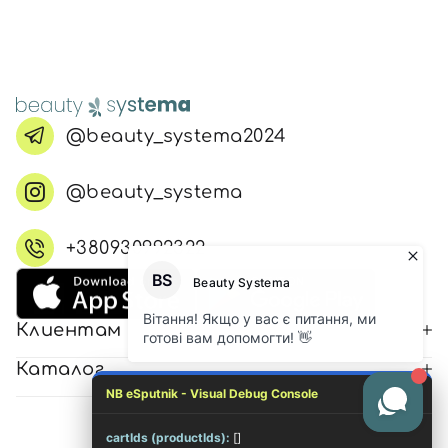
@beauty_systema2024
@beauty_systema
+380930992322
Клиентам
Каталог
NB eSputnik - Visual Debug Console
cartIds (productIds):
[]