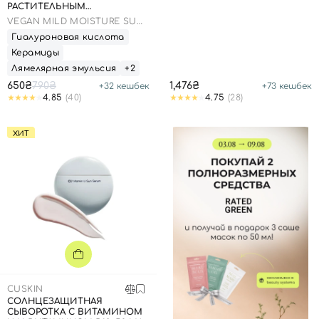
РАСТИТЕЛЬНЫМ
СКВАЛАНОМ, 50 МЛ
VEGAN MILD MOISTURE SUN
SPF 50+ PA++++
Гиалуроновая кислота
Керамиды
Лямелярная эмульсия
+2
650₴
790₴
1,476₴
+
32
кешбек
+
73
кешбек
4.85
(40)
4.75
(28)
Вход
Регистрация
ХИТ
Номер телефона
Отправляя форму для авторизации/регистрации, вы
принимаете условия
Пользовательские соглашения
Далее
CUSKIN
Войти с помощью e-mail
СОЛНЦЕЗАЩИТНАЯ
СЫВОРОТКА С ВИТАМИНОМ