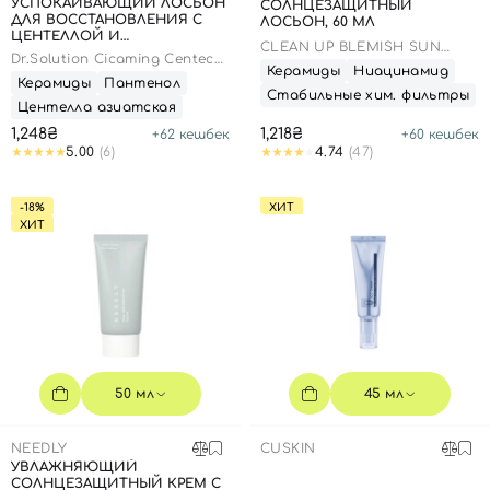
УСПОКАИВАЮЩИЙ ЛОСЬОН
СОЛНЦЕЗАЩИТНЫЙ
ДЛЯ ВОССТАНОВЛЕНИЯ С
ЛОСЬОН, 60 МЛ
ЦЕНТЕЛЛОЙ И
CLEAN UP BLEMISH SUN
ПАНТЕНОЛОМ, 100 МЛ
Dr.Solution Cicaming Centeca
LOTION SPF 50+ PA++++
Керамиды
Ниацинамид
B5 Lotion
Керамиды
Пантенол
Стабильные хим. фильтры
Центелла азиатская
1,248₴
1,218₴
+
62
кешбек
+
60
кешбек
5.00
(6)
4.74
(47)
-18%
ХИТ
ХИТ
50 мл
45 мл
NEEDLY
CUSKIN
УВЛАЖНЯЮЩИЙ
СОЛНЦЕЗАЩИТНЫЙ КРЕМ С