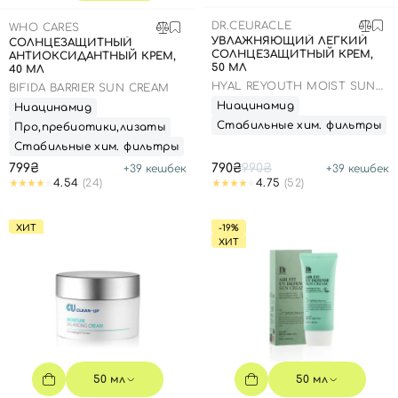
SPF-средства с тоном
Точечные от прыщей
SPF для волос
Для детей
DR.CEURACLE
WHO CARES
Кремы для тела с SPF
Миниатюры
Специальный уход
Дезодоранты
УВЛАЖНЯЮЩИЙ ЛЕГКИЙ
СОЛНЦЕЗАЩИТНЫЙ
СОЛНЦЕЗАЩИТНЫЙ КРЕМ,
АНТИОКСИДАНТНЫЙ КРЕМ,
Карбокситерапия
Для детей
Интимный уход
50 МЛ
40 МЛ
Бьюти Гаджеты
Для мужчин
Автозагар
HYAL REYOUTH MOIST SUN
BIFIDA BARRIER SUN CREAM
SPF 50/PA++++
Ниацинамид
Ниацинамид
Автозагар
Стабильные хим. фильтры
Про,пребиотики,лизаты
Наборы
Стабильные хим. фильтры
799₴
790₴
990₴
+
39
кешбек
+
39
кешбек
Шея и декольте
4.54
(24)
4.75
(52)
Для детей
ХИТ
-19%
Для мужчин
ХИТ
50 мл
50 мл