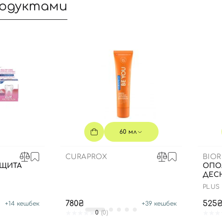
родуктами
60 мл
CURAPROX
BIOR
АЩИТА
ОПОЛ
Вход
Регистрация
ДЕСН
PLUS
Номер телефона
780₴
525
+
14
кешбек
+
39
кешбек
0
(0)