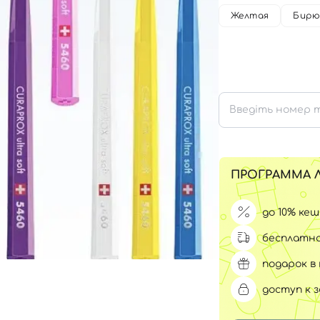
Для обличчя
Желтая
Бирю
СПФ защита для детей
вары
Для зоны век
ПРОГРАММА 
до 10% ке
бесплатна
подарок в 
доступ к 