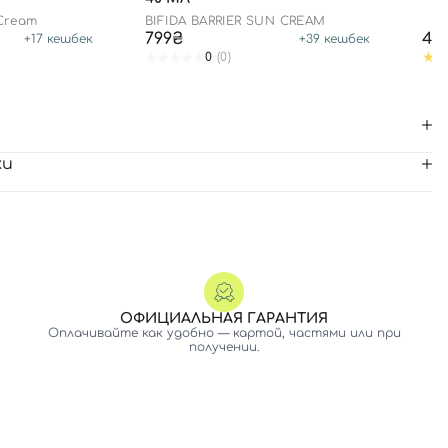
 Cream
BIFIDA BARRIER SUN CREAM
799₴
44
+
17
кешбек
+
39
кешбек
0
(0)
ки
ОФИЦИАЛЬНАЯ ГАРАНТИЯ
Оплачивайте как удобно — картой, частями или при
получении.