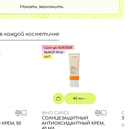
Начать экономить
в каждой косметичке
Срок до 16.09.2028
ВЫБОР ЯНЫ
ХИТ
40 мл
WHO CARES
CU
СОЛНЦЕЗАЩИТНЫЙ
ЗУ
КРЕМ, 50
АНТИОКСИДАНТНЫЙ КРЕМ,
ENZ
40 МЛ