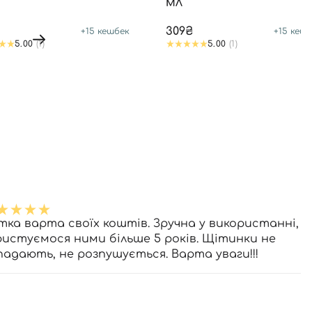
МЛ
309₴
+
15
кешбек
+
15
кешб
5.00
(1)
5.00
(1)
тка варта своїх коштів. Зручна у використанні,
ристуємося ними більше 5 років. Щітинки не
падають, не розпушується. Варта уваги!!!