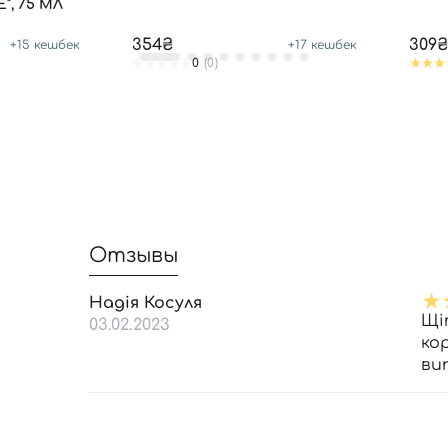
, 75 МЛ
354₴
309₴
+
15
кешбек
+
17
кешбек
0
(0)
Отзывы
Надія Косуля
Щі
03.02.2023
ко
ви