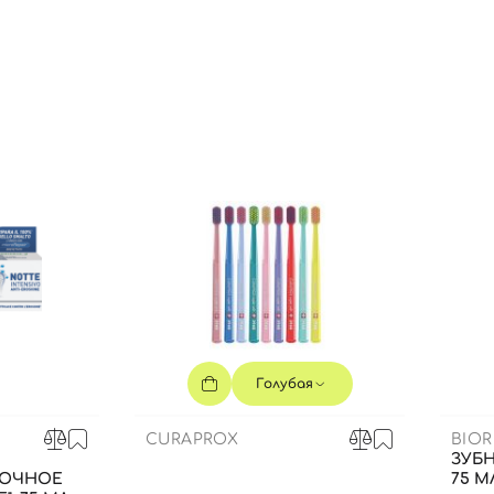
Вы еще не добавили товары в корзину
Отправляя форму для авторизации/регистрации, вы
принимаете условия
Пользовательские соглашения
Далее
Войти с помощью e-mail
Голубая
CURAPROX
BIOR
ЗУБН
НОЧНОЕ
75 М