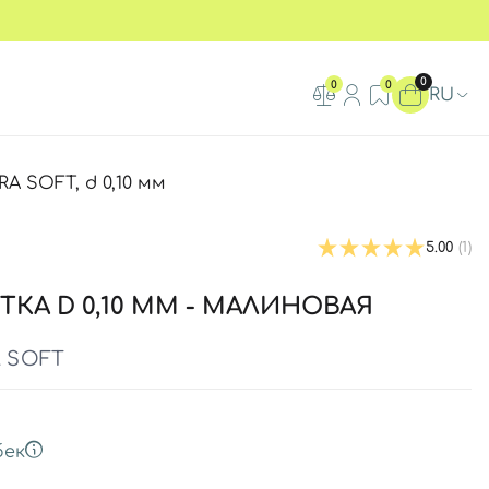
0
0
0
RU
A SOFT, d 0,10 мм
5.00
(1)
ТКА D 0,10 ММ - МАЛИНОВАЯ
A SOFT
бек