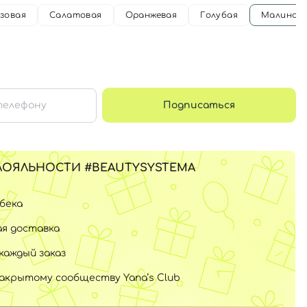
зовая
Салатовая
Оранжевая
Голубая
Малинов
Подписаться
ЛОЯЛЬНОСТИ #BEAUTYSYSTEMA
шбека
я доставка
каждый заказ
закрытому сообществу Yana’s Club