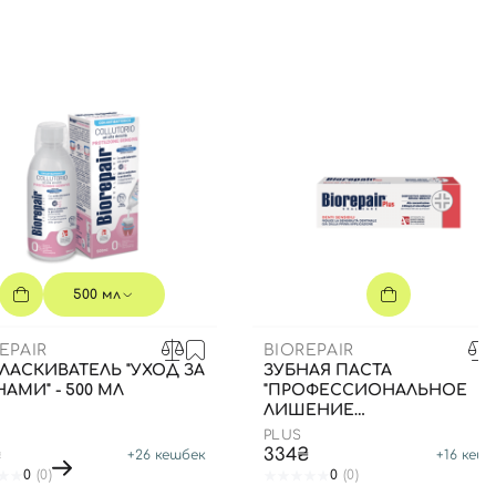
500 мл
EPAIR
BIOREPAIR
АСКИВАТЕЛЬ "УХОД ЗА
ЗУБНАЯ ПАСТА
АМИ" - 500 МЛ
"ПРОФЕССИОНАЛЬНОЕ
ЛИШЕНИЕ
ЧУВСТВИТЕЛЬНОСТИ", 75 
PLUS
₴
334₴
+
26
кешбек
+
16
кешб
0
(0)
0
(0)