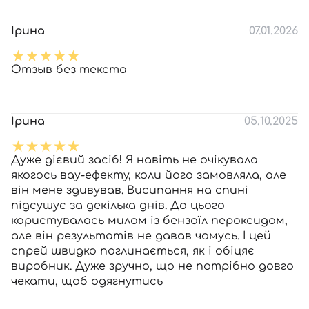
Ірина
07.01.2026
Отзыв без текста
Ірина
05.10.2025
Дуже дієвий засіб! Я навіть не очікувала
якогось вау-ефекту, коли його замовляла, але
він мене здивував. Висипання на спині
підсушує за декілька днів. До цього
користувалась милом із бензоїл пероксидом,
але він результатів не давав чомусь. І цей
спрей швидко поглинається, як і обіцяє
виробник. Дуже зручно, що не потрібно довго
чекати, щоб одягнутись