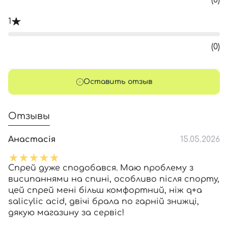
(0)
1
(0)
Оставить отзыв
Отзывы
Анастасія
15.05.2026
Спрей дуже сподобався. Маю проблему з
висипаннями на спині, особливо після спорту,
цей спрей мені більш комфортний, ніж q+a
salicylic acid, двічі брала по гарній знижці,
дякую магазину за сервіс!