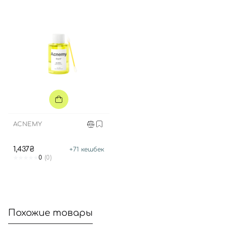
ACNEMY
1,437₴
+
71
кешбек
0
(0)
Похожие товары