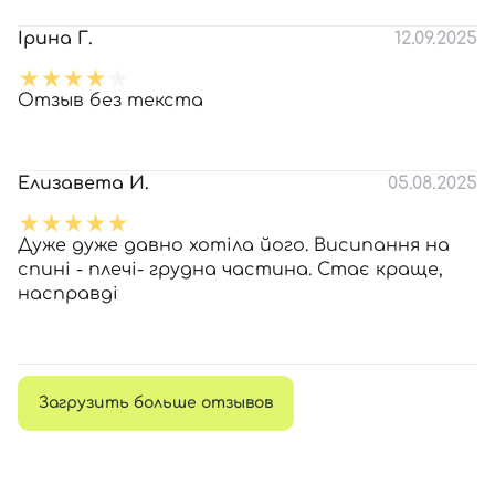
Ірина Г.
12.09.2025
Отзыв без текста
Елизавета И.
05.08.2025
Дуже дуже давно хотіла його. Висипання на
спині - плечі- грудна частина. Стає краще,
насправді
Загрузить больше отзывов