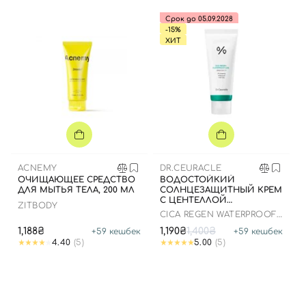
Срок до 05.09.2028
-15%
ХИТ
Вход
Регистрация
Номер телефона
ACNEMY
DR.CEURACLE
Отправляя форму для авторизации/регистрации, вы
ОЧИЩАЮЩЕЕ СРЕДСТВО
ВОДОСТОЙКИЙ
принимаете условия
Пользовательские соглашения
ДЛЯ МЫТЬЯ ТЕЛА, 200 МЛ
СОЛНЦЕЗАЩИТНЫЙ КРЕМ
С ЦЕНТЕЛЛОЙ
ZITBODY
АЗИАТСКОЙ, 100 МЛ ДО
Далее
CICA REGEN WATERPROOF
25.03.2026
SUN SPF50+ PA++++
1,188₴
1,190₴
1,400₴
+
59
кешбек
+
59
кешбек
4.40
(5)
5.00
(5)
Войти с помощью e-mail