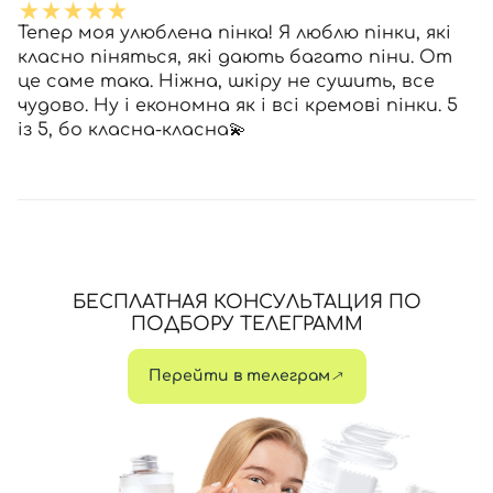
Тепер моя улюблена пінка! Я люблю пінки, які
класно піняться, які дають багато піни. От
це саме така. Ніжна, шкіру не сушить, все
чудово. Ну і економна як і всі кремові пінки. 5
із 5, бо класна-класна💫
БЕСПЛАТНАЯ КОНСУЛЬТАЦИЯ ПО
ПОДБОРУ ТЕЛЕГРАММ
Перейти в телеграм