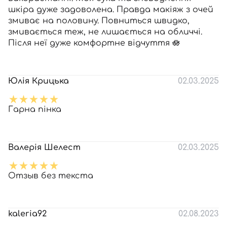
шкіра дуже задоволена. Правда макіяж з очей
змиває на половину. Повниться швидко,
змивається теж, не лишається на обличчі.
Після неї дуже комфортне відчуття 🪷
Юлія Крицька
02.03.2025
Гарна пінка
Валерія Шелест
02.03.2025
Отзыв без текста
kaleria92
02.08.2023