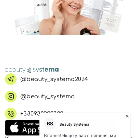
@beauty_systema2024
@beauty_systema
+380930992322