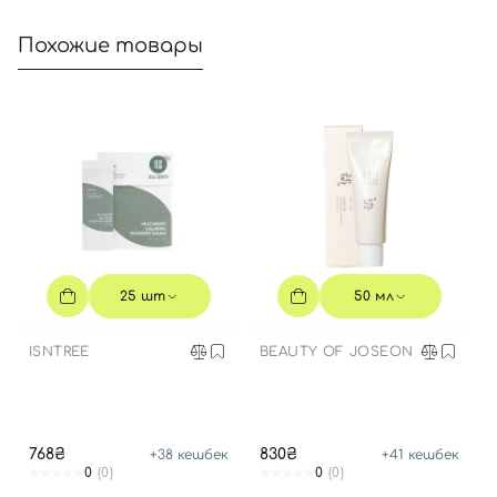
Похожие товары
Номер телефона
Отправляя форму для авторизации/регистрации, вы
принимаете условия
Пользовательские соглашения
Далее
Войти с помощью e-mail
25 шт
50 мл
ISNTREE
BEAUTY OF JOSEON
768₴
830₴
+
38
кешбек
+
41
кешбек
0
(0)
0
(0)