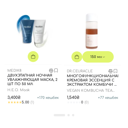
150 мл
MEDIK8
DR.CEURACLE
ДВУХЭТАПНАЯ НОЧНАЯ
МНОГОФУНКЦИОНАЛЬНАЯ
УВЛАЖНЯЮЩАЯ МАСКА, 2
КРЕМОВАЯ ЭССЕНЦИЯ С
ШТ ПО 50 МЛ
ЭКСТРАКТОМ КОМБУЧИ И
ЧЕРНОГО ЧАЯ, 150 МЛ
H.E.O. Mask
VEGAN KOMBUCHA TEA
ESSENCE
3,400₴
1,540₴
+
170
кешбек
+
77
кешбек
5.00
(1)
0
(0)
Вход
Регистрация