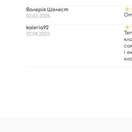
Валерія Шелест
От
02.03.2025
kaleria92
Теп
02.08.2023
кл
са
і е
кл