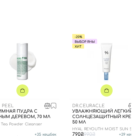
-20%
ВЫБОР ЯНЫ
ХИТ
 PEEL
DR.CEURACLE
ИМНАЯ ПУДРА С
УВЛАЖНЯЮЩИЙ ЛЕГКИЙ
НЫМ ДЕРЕВОМ, 70 МЛ
СОЛНЦЕЗАЩИТНЫЙ КРЕМ
50 МЛ
 Tea Powder Cleanser
HYAL REYOUTH MOIST SUN SP
50/PA++++
790₴
990₴
+
35
кешбек
+
39
кешб