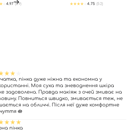
4.97
(59)
4.75
(52)
вчатка, пінка дуже ніжна та економна у
користанні. Моя суха та зневоднення шкіра
же задоволена. Правда макіяж з очей змиває на
ловину. Повниться швидко, змивається теж, не
шається на обличчі. Після неї дуже комфортне
дчуття 🪷
рна пінка