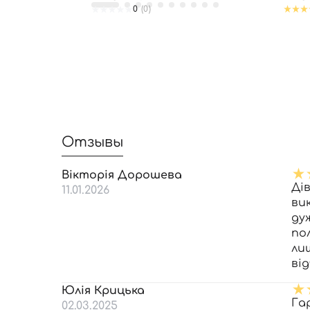
0
(0)
Отзывы
Вікторія Дорошева
Ді
11.01.2026
ви
ду
по
ли
ві
Юлія Крицька
Га
02.03.2025