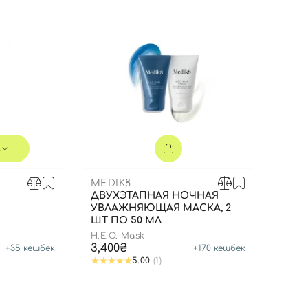
л
MEDIK8
ДВУХЭТАПНАЯ НОЧНАЯ
УВЛАЖНЯЮЩАЯ МАСКА, 2
ШТ ПО 50 МЛ
H.E.O. Mask
Вход
Регистрация
3,400₴
+
35
кешбек
+
170
кешбек
5.00
(1)
Номер телефона