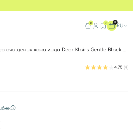
0
0
0
RU
щения кожи лица Dear Klairs Gentle Black Facial Cleanser
4.75
(4)
шбек