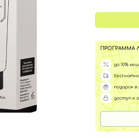
Для обличчя
СПФ защита для детей
вары
Для зоны век
ПРОГРАММА 
до 10% ке
бесплатна
подарок в 
доступ к 