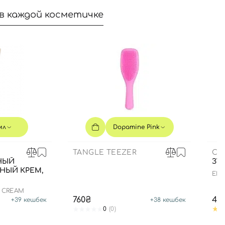
в каждой косметичке
мл
Dopamine Pink
TANGLE TEEZER
CU
НЫЙ
ЗУ
НЫЙ КРЕМ,
ENZ
N CREAM
760₴
44
+
39
кешбек
+
38
кешбек
0
(0)