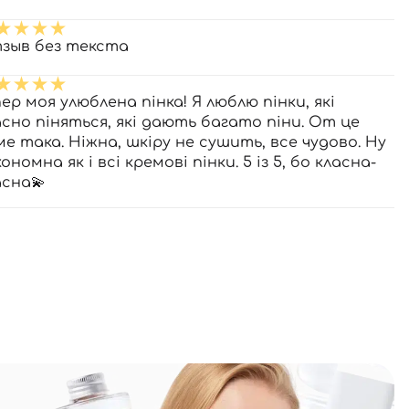
зыв без текста
ер моя улюблена пінка! Я люблю пінки, які
асно піняться, які дають багато піни. От це
ме така. Ніжна, шкіру не сушить, все чудово. Ну
кономна як і всі кремові пінки. 5 із 5, бо класна-
асна💫