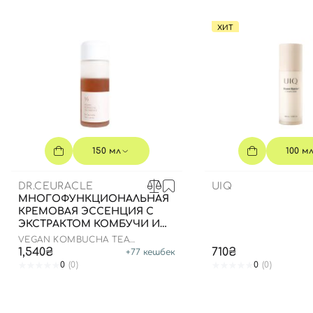
ХИТ
150 мл
100 м
DR.CEURACLE
UIQ
МНОГОФУНКЦИОНАЛЬНАЯ
КРЕМОВАЯ ЭССЕНЦИЯ С
ЭКСТРАКТОМ КОМБУЧИ И
ЧЕРНОГО ЧАЯ, 150 МЛ
VEGAN KOMBUCHA TEA
ESSENCE
1,540₴
710₴
+
77
кешбек
0
(0)
0
(0)