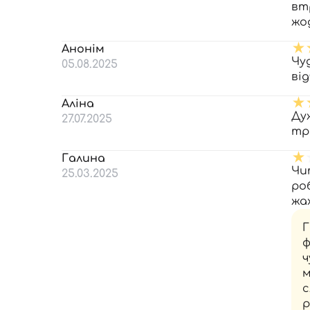
вт
жо
Анонім
Чу
05.08.2025
ві
Аліна
Ду
27.07.2025
тр
Галина
Чи
25.03.2025
ро
жах
Г
ф
ч
м
с
р