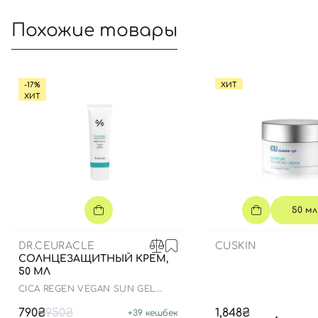
Похожие товары
-17%
ХИТ
ХИТ
50 мл
DR.CEURACLE
CUSKIN
СОЛНЦЕЗАЩИТНЫЙ КРЕМ,
50 МЛ
СICA REGEN VEGAN SUN GEL
SPF50+ PA++++
790₴
950₴
1,848₴
+
39
кешбек