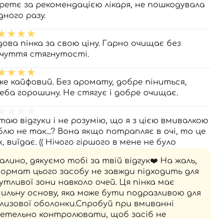
ретє за рекомендацією лікаря, не пошкодувала
дного разу.
дова пінка за свою ціну. Гарно очищає без
дчуття стягнутості.
же кайфовий. Без аромату, добре піниться,
еба горошину. Не стягує і добре очищає.
таю відгуки і не розумію, що я з цією вмивалкою
блю не так...? Вона якщо потрапляє в очі, то це
, виїдає. (( Нічого гіршого в мене не було
алино, дякуємо тобі за твій відгук❤️ На жаль,
ормат цього засобу не завжди підходить для
утливої зони навколо очей. Ця пінка має
ильну основу, яка може бути подразливою для
лизової оболонки.Спробуй при вмиванні
етельно контролювати, щоб засіб не