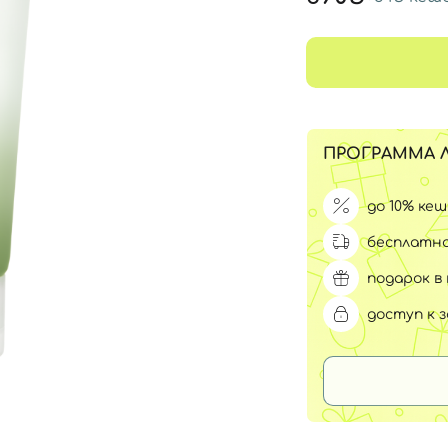
Для обличчя
СПФ защита для детей
вары
Для зоны век
ПРОГРАММА 
до 10% ке
бесплатна
подарок в 
доступ к 