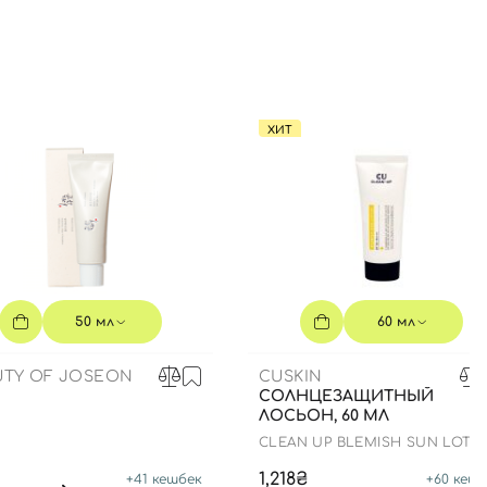
ХИТ
50 мл
60 мл
UTY OF JOSEON
CUSKIN
СОЛНЦЕЗАЩИТНЫЙ
ЛОСЬОН, 60 МЛ
CLEAN UP BLEMISH SUN LOTI
SPF 50+ PA++++
1,218₴
+
41
кешбек
+
60
кешб