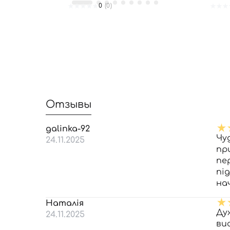
0
(0)
Отзывы
galinka-92
Чу
24.11.2025
пр
пе
пі
на
Наталія
Ду
24.11.2025
ви