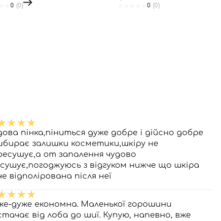
0
(0)
0
(0)
дова пінка,піниться дуже добре і дійсно добре
ибирає залишки косметики,шкіру не
ресушує,а от запалення чудово
дсушує,погоджуюсь з відгуком нижче що шкіра
че відполірована після неї
же-дуже економна. Маленької горошини
стачає від лоба до шиї. Купую, напевно, вже