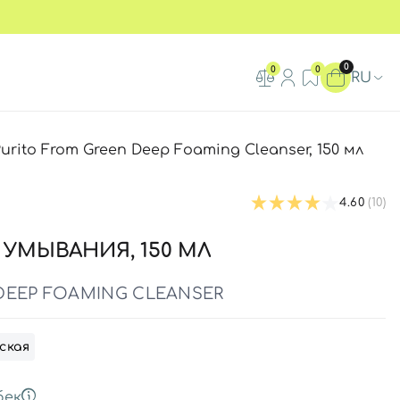
0
0
0
RU
rito From Green Deep Foaming Cleanser, 150 мл
4.60
(10)
 УМЫВАНИЯ, 150 МЛ
DEEP FOAMING CLEANSER
ская
бек