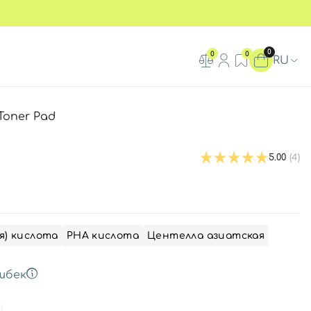
0
0
0
RU
Toner Pad
5.00
(4)
я) кислота
РНА кислота
Центелла азиатская
шбек