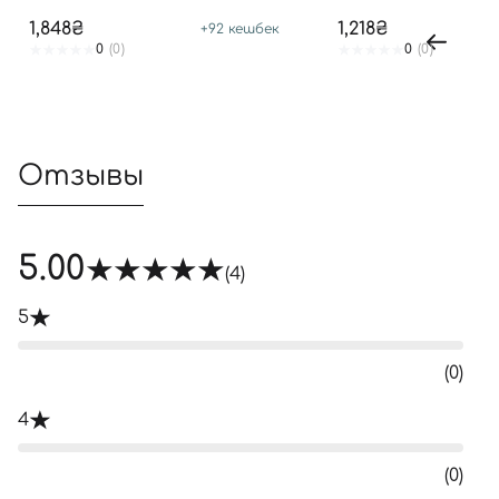
SPF 50+ PA++++
1,848₴
1,218₴
+
92
кешбек
0
(0)
0
(0)
Отзывы
5.00
(4)
5
(0)
4
(0)