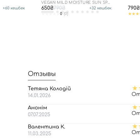
СКВАЛАНОМ, 50 МЛ
SPF50
VEGAN MILD MOISTURE SUN SPF
50+ PA++++
650₴
790₴
790₴
+
60
кешбек
+
32
кешбек
0
(0)
Отзывы
Тетяна Колодій
От
14.01.2026
Анонім
От
07.07.2025
Валентина К.
От
11.03.2025