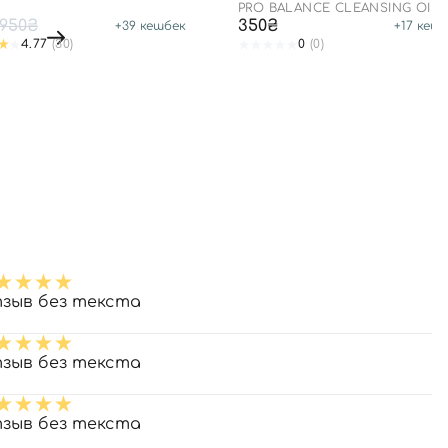
+ PA++++
PRO BALANCE CLEANSING OIL
950₴
350₴
+
39
кешбек
+
17
кешб
4.77
(30)
0
(0)
зыв без текста
зыв без текста
зыв без текста