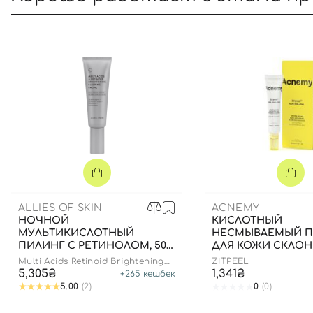
ALLIES OF SKIN
ACNEMY
НОЧНОЙ
КИСЛОТНЫЙ
МУЛЬТИКИСЛОТНЫЙ
НЕСМЫВАЕМЫЙ П
ПИЛИНГ С РЕТИНОЛОМ, 50
ДЛЯ КОЖИ СКЛОН
МЛ
АКНЕ, 40 МЛ
Multi Acids Retinoid Brightening
ZITPEEL
Sleeping Facial
5,305₴
1,341₴
+
265
кешбек
5.00
(2)
0
(0)