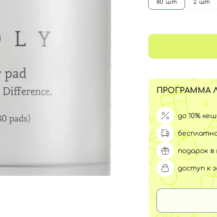
Для обличчя
80 шт
2 шт
СПФ защита для детей
вары
Для зоны век
ПРОГРАММА 
до 10% ке
бесплатна
подарок в 
доступ к 