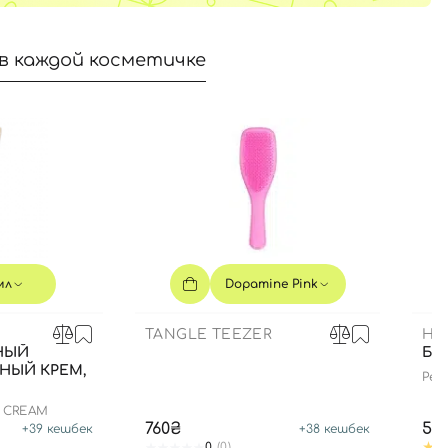
в каждой косметичке
мл
Dopamine Pink
TANGLE TEEZER
HE
НЫЙ
БЛ
НЫЙ КРЕМ,
Pept
edit
N CREAM
760₴
59
+
39
кешбек
+
38
кешбек
0
(0)