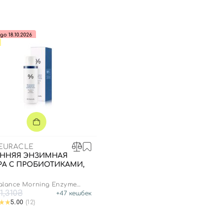
до 18.10.2026
CEURACLE
ЕННЯЯ ЭНЗИМНАЯ
РА С ПРОБИОТИКАМИ,
alance Morning Enzyme
1,310₴
+
47
кешбек
5.00
(12)