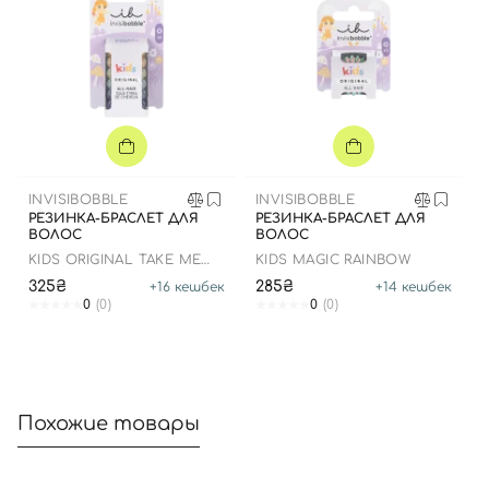
Вход
Регистрация
Номер телефона
INVISIBOBBLE
INVISIBOBBLE
РЕЗИНКА-БРАСЛЕТ ДЛЯ
РЕЗИНКА-БРАСЛЕТ ДЛЯ
ВОЛОС
ВОЛОС
Отправляя форму для авторизации/регистрации, вы
KIDS ORIGINAL TAKE ME
KIDS MAGIC RAINBOW
TO CANDYLAND
принимаете условия
Пользовательские соглашения
325₴
285₴
+
16
кешбек
+
14
кешбек
0
(0)
0
(0)
Далее
Войти с помощью e-mail
Похожие товары