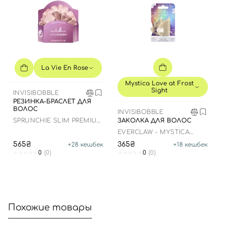
Вход
Регистрация
Номер телефона
La Vie En Rose
Mystica Love at Frost
Sight
INVISIBOBBLE
РЕЗИНКА-БРАСЛЕТ ДЛЯ
ВОЛОС
INVISIBOBBLE
Отправляя форму для авторизации/регистрации, вы
SPRUNCHIE SLIM PREMIUM
ЗАКОЛКА ДЛЯ ВОЛОС
принимаете условия
Пользовательские соглашения
- LA VIE EN ROSE
EVERCLAW - MYSTICA
LOVE AT FROST SIGHT
Далее
565₴
365₴
+
28
кешбек
+
18
кешбек
0
(0)
0
(0)
Войти с помощью e-mail
Похожие товары