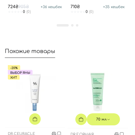
Shampoo
724₴
905₴
710₴
+
36
кешбек
+
35
кешбек
0
(0)
0
(0)
Похожие товары
-20%
ВЫБОР ЯНЫ
ХИТ
70 мл
DR.CEURACLE
DR.FORHAIR