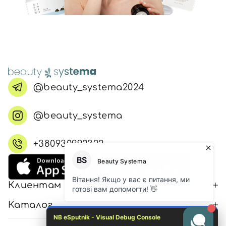
@beauty_systema2024
@beauty_systema
+380930992322
Клиентам
Каталог
NB eSputnik - Visual Debug Console