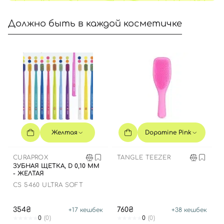
Должно быть в каждой косметичке
Желтая
Dopamine Pink
CURAPROX
TANGLE TEEZER
ЗУБНАЯ ЩЕТКА, D 0,10 ММ
- ЖЕЛТАЯ
CS 5460 ULTRA SOFT
354₴
760₴
+
17
кешбек
+
38
кешбек
0
(0)
0
(0)