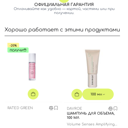
ОФИЦИАЛЬНАЯ ГАРАНТИЯ
Оплачивайте как удобно — картой, частями или при
получении.
Хорошо работает с этими продуктами
-20%
Вход
Регистрация
ПОЛУЧИ
Номер телефона
Отправляя форму для авторизации/регистрации, вы
100 мл
принимаете условия
Пользовательские соглашения
RATED GREEN
DAVROE
Далее
ШАМПУНЬ ДЛЯ ОБЪЕМА,
100 МЛ
Volume Senses Amplifying
Войти с помощью e-mail