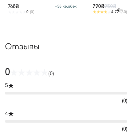
SPF50+ PA++++
768₴
790₴
950₴
+
38
кешбек
0
(0)
4.77
(30)
Отзывы
0
(0)
5
(0)
4
(0)