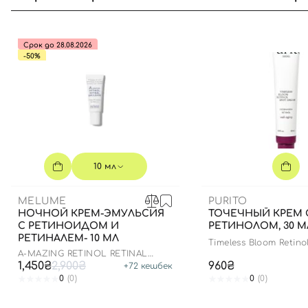
Срок до 28.08.2026
-50%
10 мл
MELUME
PURITO
НОЧНОЙ КРЕМ-ЭМУЛЬСИЯ
ТОЧЕЧНЫЙ КРЕМ 
С РЕТИНОИДОМ И
РЕТИНОЛОМ, 30 М
РЕТИНАЛЕМ- 10 МЛ
Timeless Bloom Retino
Cream
A-MAZING RETINOL RETINAL
EMULSION
1,450₴
2,900₴
960₴
+
72
кешбек
0
(0)
0
(0)