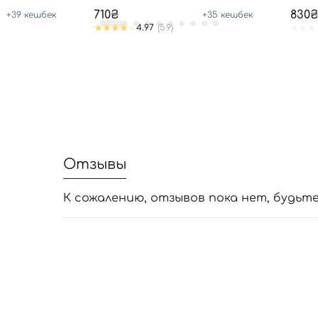
710₴
830₴
+
39
кешбек
+
35
кешбек
4.97
(59)
Отзывы
К сожалению, отзывов пока нет, будьт