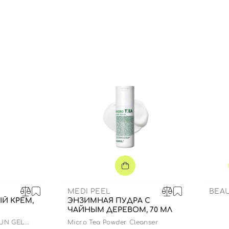
Вы еще не добавили товары в корзину
Отправляя форму для авторизации/регистрации, вы
принимаете условия
Пользовательские соглашения
Далее
Войти с помощью e-mail
MEDI PEEL
BEA
Й КРЕМ,
ЭНЗИМНАЯ ПУДРА С
ЧАЙНЫМ ДЕРЕВОМ, 70 МЛ
SUN GEL
Micro Tea Powder Cleanser