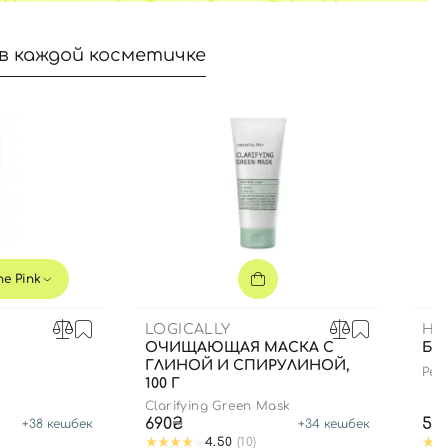
в каждой косметичке
e Pink
LOGICALLY
HE
ОЧИЩАЮЩАЯ МАСКА С
БЛ
ГЛИНОЙ И СПИРУЛИНОЙ,
Pept
100 Г
edit
Clarifying Green Mask
690₴
59
+
38
кешбек
+
34
кешбек
4.50
(10)