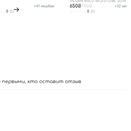
VEGAN MILD MOISTURE SUN S
50+ PA++++
650₴
790₴
+
41
кешбек
+
32
кешб
0
(0)
0
(0)
е первыми, кто оставит отзыв