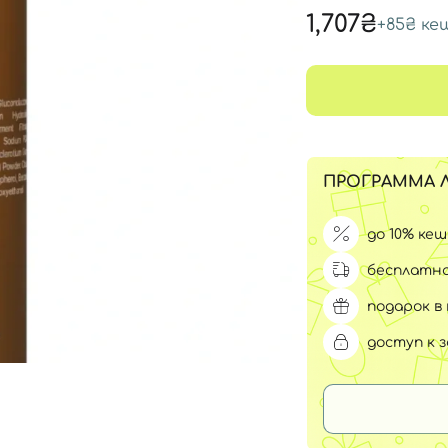
Для обличчя
1,707₴
+
85₴
ке
СПФ защита для детей
вары
Для зоны век
ПРОГРАММА 
до 10% ке
бесплатна
подарок в 
доступ к 