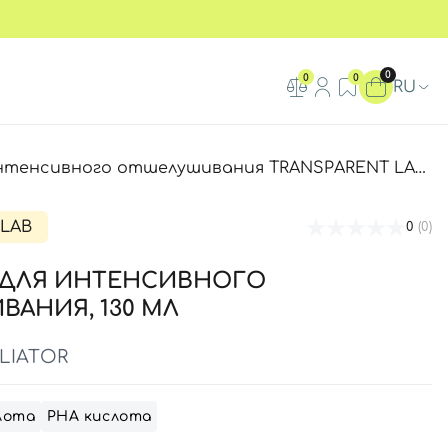
0
0
0
RU
ного отшелушивания TRANSPARENT LAB STRONG EXFOLIATOR, 130 мл
-LAB
0
(0)
 ДЛЯ ИНТЕНСИВНОГО
АНИЯ, 130 МЛ
LIATOR
лота
РНА кислота