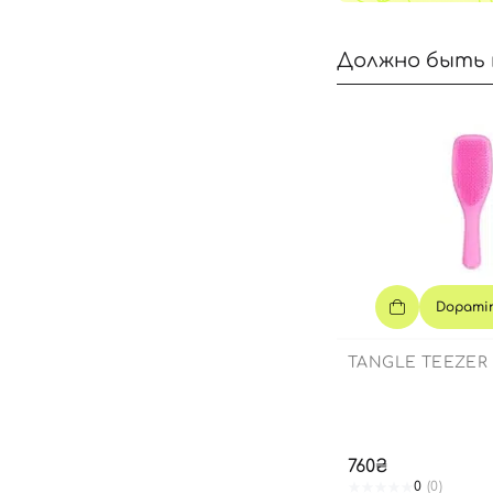
Должно быть 
Dopamin
TANGLE TEEZER
760₴
0
(0)