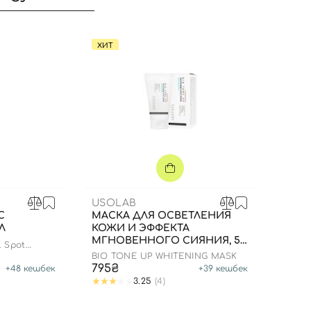
ХИТ
USOLAB
С
МАСКА ДЛЯ ОСВЕТЛЕНИЯ
Л
КОЖИ И ЭФФЕКТА
МГНОВЕННОГО СИЯНИЯ, 50
Вход
Регистрация
l Spot
МЛ
BIO TONE UP WHITENING MASK
795₴
+
48
кешбек
+
39
кешбек
3.25
(4)
Номер телефона