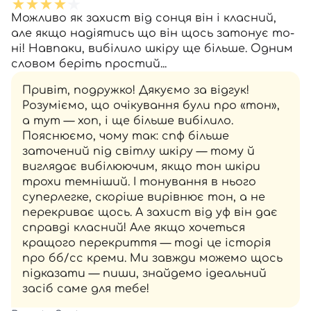
Можливо як захист від сонця він і класний,
але якщо надіятись що він щось затонує то-
ні! Навпаки, вибілило шкіру ще більше. Одним
словом беріть простий...
Привіт, подружко! Дякуємо за відгук!
Розуміємо, що очікування були про «тон»,
а тут — хоп, і ще більше вибілило.
Пояснюємо, чому так: спф більше
заточений під світлу шкіру — тому й
виглядає вибілюючим, якщо тон шкіри
трохи темніший. І тонування в нього
суперлегке, скоріше вирівнює тон, а не
перекриває щось. А захист від уф він дає
справді класний! Але якщо хочеться
кращого перекриття — тоді це історія
про бб/сс креми. Ми завжди можемо щось
підказати — пиши, знайдемо ідеальний
засіб саме для тебе!