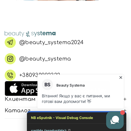
@beauty_systema2024
@beauty_systema
+380930992322
Клиентам
Каталог
NB eSputnik - Visual Debug Console
cartIds (productIds):
[]