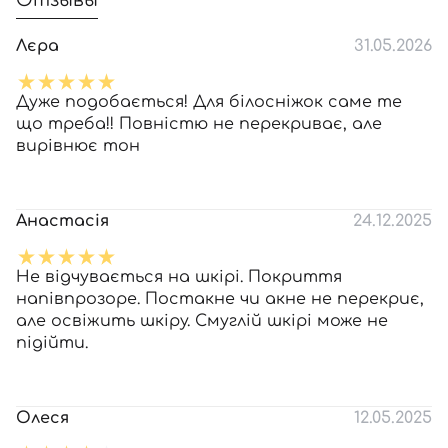
Отзывы
Лєра
31.05.2026
Дуже подобається! Для білосніжок саме те
що треба!! Повністю не перекриває, але
вирівнює тон
Анастасія
24.12.2025
Не відчувається на шкірі. Покриття
напівпрозоре. Постакне чи акне не перекриє,
але освіжить шкіру. Смуглій шкірі може не
підійти.
Олеся
12.05.2025