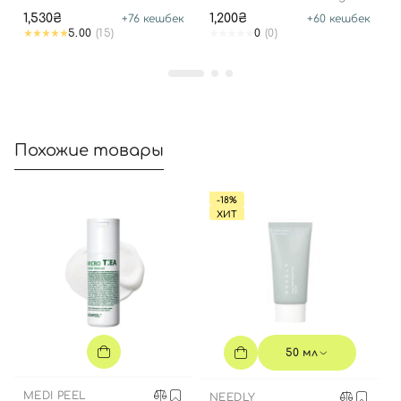
DUO SET
Water
1,530₴
1,200₴
+
76
кешбек
+
60
кешбек
5.00
(15)
0
(0)
Вход
Регистрация
Похожие товары
Номер телефона
-18%
ХИТ
Отправляя форму для авторизации/регистрации, вы
принимаете условия
Пользовательские соглашения
Далее
50 мл
Войти с помощью e-mail
MEDI PEEL
NEEDLY