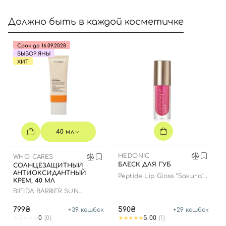
Должно быть в каждой косметичке
Срок до 16.09.2028
ВЫБОР ЯНЫ
ХИТ
40 мл
HEDONIC
WHO CARES
БЛЕСК ДЛЯ ГУБ
СОЛНЦЕЗАЩИТНЫЙ
АНТИОКСИДАНТНЫЙ
Peptide Lip Gloss “Sakura”
КРЕМ, 40 МЛ
limited edition
BIFIDA BARRIER SUN
CREAM
799₴
590₴
+
39
кешбек
+
29
кешбек
0
(0)
5.00
(1)