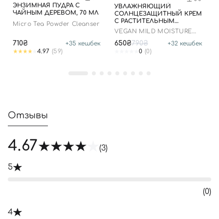
ЭНЗИМНАЯ ПУДРА С
УВЛАЖНЯЮЩИЙ
ЧАЙНЫМ ДЕРЕВОМ, 70 МЛ
СОЛНЦЕЗАЩИТНЫЙ КРЕМ
С РАСТИТЕЛЬНЫМ
Micro Tea Powder Cleanser
СКВАЛАНОМ, 50 МЛ
VEGAN MILD MOISTURE
SUN SPF 50+ PA++++
710₴
650₴
790₴
+
35
кешбек
+
32
кешбек
4.97
(59)
0
(0)
Отзывы
4.67
(3)
5
(0)
4