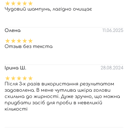
Чудовий шампунь, лагідно очищає
Олена
11.06.2025
Отзыв без текста
Ірина Ш.
28.08.2024
Після 3-х разів використання результатом
задоволена. В мене чутлива шкіра голови
схильна до жирності. Дуже зручно, що можна
придбати засіб для проби в невеликій
кількості