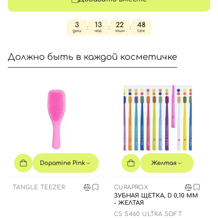
3
13
22
47
:
:
:
дни
час
мин
сек
Должно быть в каждой косметичке
Dopamine Pink
Желтая
TANGLE TEEZER
CURAPROX
ЗУБНАЯ ЩЕТКА, D 0,10 ММ
- ЖЕЛТАЯ
CS 5460 ULTRA SOFT