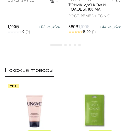
CURLY SHYLL
CURLY SHYLL
ТОНИК ДЛЯ КОЖИ
ГОЛОВЫ, 100 МЛ
ROOT REMEDY TONIC
Отправляя форму для авторизации/регистрации, вы
принимаете условия
Пользовательские соглашения
1,100₴
880₴
1,100₴
+
55
кешбек
+
44
кешбек
0
(0)
5.00
(1)
Далее
Войти с помощью e-mail
Похожие товары
ХИТ