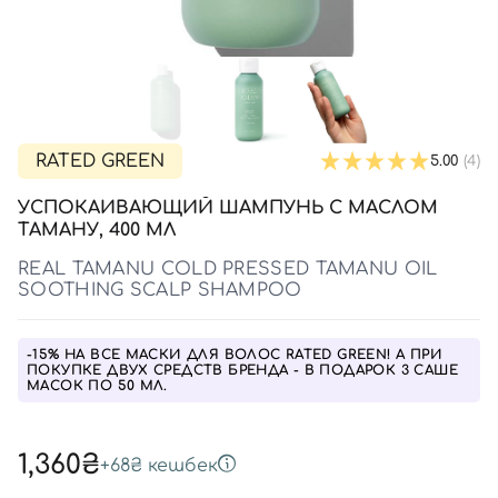
SPF-средства с тоном
Точечные от прыщей
SPF для волос
Для детей
Кремы для тела с SPF
Миниатюры
Специальный уход
Дезодоранты
Карбокситерапия
Для детей
Интимный уход
Бьюти Гаджеты
Для мужчин
Автозагар
Автозагар
RATED GREEN
5.00
(4)
Наборы
УСПОКАИВАЮЩИЙ ШАМПУНЬ С МАСЛОМ
Шея и декольте
ТАМАНУ, 400 МЛ
Для детей
REAL TAMANU COLD PRESSED TAMANU OIL
SOOTHING SCALP SHAMPOO
Для мужчин
-15% НА ВСЕ МАСКИ ДЛЯ ВОЛОС RATED GREEN! А ПРИ
ПОКУПКЕ ДВУХ СРЕДСТВ БРЕНДА - В ПОДАРОК 3 САШЕ
МАСОК ПО 50 МЛ.
1,360₴
+
68₴
кешбек