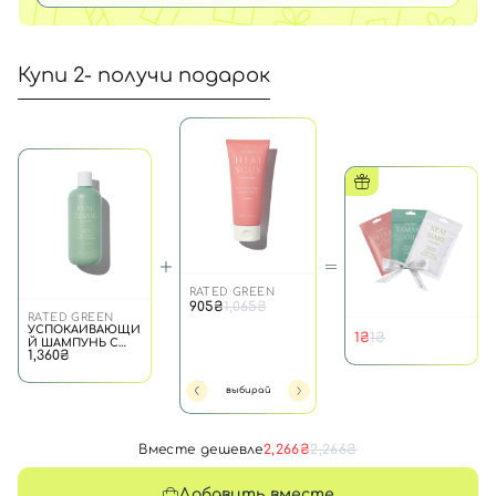
Купи 2- получи подарок
RATED GREEN
RATED GREEN
RATE
ПИТАТЕЛЬНЫЙ
905₴
1,065₴
724₴
ШАМПУНЬ С
RATED GREEN
1,475₴
УСПОКАИВАЮЩИ
МАСЛОМ ШИ, 400
1₴
1₴
Й ШАМПУНЬ С
МЛ
1,360₴
МАСЛОМ ТАМАНУ,
400 МЛ
выбирай
Вместе дешевле
2,266₴
2,266₴
Добавить вместе