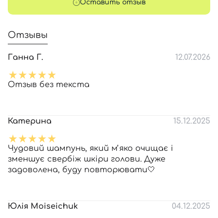
Оставить отзыв
Отзывы
Ганна Г.
12.07.2026
Отзыв без текста
Катерина
15.12.2025
Чудовий шампунь, який мʼяко очищає і
зменшує свербіж шкіри голови. Дуже
задоволена, буду повторювати🤍
Юлія Moiseichuk
04.12.2025