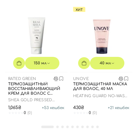
Вход
Регистрация
ХИТ
Номер телефона
Отправляя форму для авторизации/регистрации, вы
принимаете условия
Пользовательские соглашения
150 мл
40 мл
Далее
RATED GREEN
UNOVE
ТЕРМОЗАЩИТНЫЙ
ТЕРМОЗАЩИТНАЯ МАСКА
Войти с помощью e-mail
ВОССТАНАВЛИВАЮЩИЙ
ДЛЯ ВОЛОС, 40 МЛ
КРЕМ ДЛЯ ВОЛОС С
HEATING GUARD NO-WASH
МАСЛОМ ШИ, 150 МЛ
SHEA GOLD PRESSED
TREATMENT
SHEA BUTTER LEAVE-IN
1,065₴
430₴
+
53
кешбек
+
21
кешбек
TREATMENT
0
(0)
0
(0)