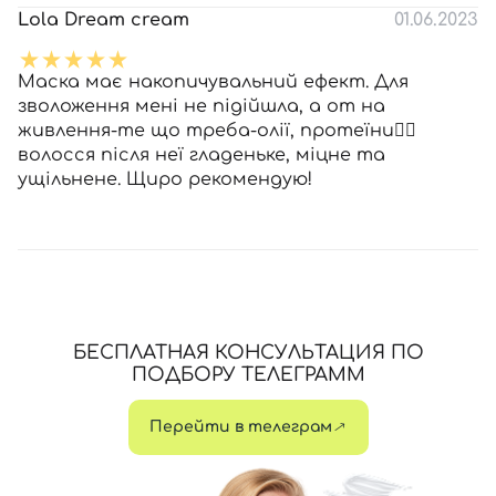
Lola Dream cream
01.06.2023
Маска має накопичувальний ефект. Для
зволоження мені не підійшла, а от на
живлення-те що треба-олії, протеїни👌🏼
волосся після неї гладеньке, міцне та
ущільнене. Щиро рекомендую!
БЕСПЛАТНАЯ КОНСУЛЬТАЦИЯ ПО
ПОДБОРУ ТЕЛЕГРАММ
Перейти в телеграм