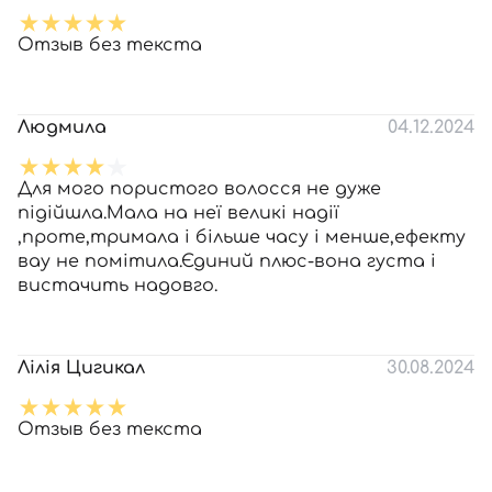
Отзыв без текста
Людмила
04.12.2024
Для мого пористого волосся не дуже
підійшла.Мала на неї великі надії
,проте,тримала і більше часу і менше,ефекту
вау не помітила.Єдиний плюс-вона густа і
вистачить надовго.
Лілія Цигикал
30.08.2024
Отзыв без текста