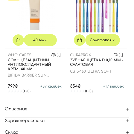
40 мл
Салатовая
WHO CARES
CURAPROX
СОЛНЦЕЗАЩИТНЫЙ
ЗУБНАЯ ЩЕТКА D 0,10 ММ -
АНТИОКСИДАНТНЫЙ
САЛАТОВАЯ
КРЕМ, 40 МЛ
CS 5460 ULTRA SOFT
BIFIDA BARRIER SUN
CREAM
799₴
354₴
+
39
кешбек
+
17
кешбек
0
(0)
0
(0)
Описание
Характеристики
Склад