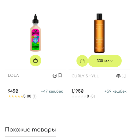
330 мл
LOLA
CURLY SHYLL
945₴
1,195₴
+
47
кешбек
+
59
кешбек
5.00
(1)
0
(0)
Похожие товары