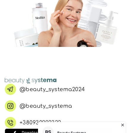
@beauty_systema2024
@beauty_systema
+380930992322