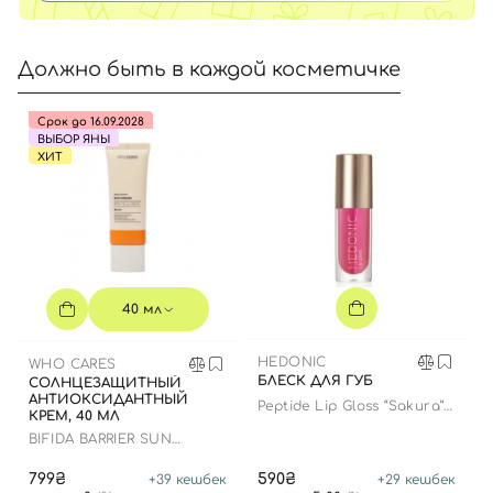
Должно быть в каждой косметичке
Срок до 16.09.2028
ВЫБОР ЯНЫ
ХИТ
40 мл
HEDONIC
WHO CARES
БЛЕСК ДЛЯ ГУБ
СОЛНЦЕЗАЩИТНЫЙ
АНТИОКСИДАНТНЫЙ
Peptide Lip Gloss “Sakura”
КРЕМ, 40 МЛ
limited edition
BIFIDA BARRIER SUN
CREAM
799₴
590₴
+
39
кешбек
+
29
кешбек