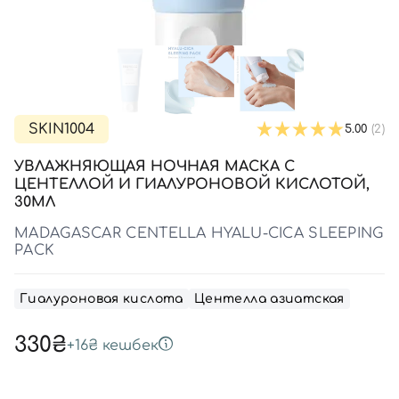
SPF-средства с тоном
Точечные от прыщей
SPF для волос
Для детей
Кремы для тела с SPF
Миниатюры
Специальный уход
Дезодоранты
Карбокситерапия
Для детей
Интимный уход
Бьюти Гаджеты
Для мужчин
Автозагар
Автозагар
SKIN1004
5.00
(2)
Наборы
УВЛАЖНЯЮЩАЯ НОЧНАЯ МАСКА С
Шея и декольте
ЦЕНТЕЛЛОЙ И ГИАЛУРОНОВОЙ КИСЛОТОЙ,
30МЛ
Для детей
MADAGASCAR CENTELLA HYALU-CICA SLEEPING
Для мужчин
PACK
Гиалуроновая кислота
Центелла азиатская
330₴
+
16₴
кешбек