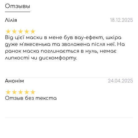
Отзывы
Лілія
18.12.2025
Від цієї маски в мене був вау-ефект, шкіра
дуже м'якесенька та зволожена після неї. На
ранок маска поглинається в нуль, немає
липкості чи дискомфорту.
Анонім
24.04.2025
Отзыв без текста