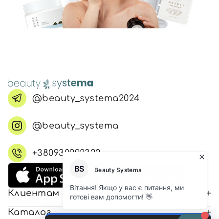
@beauty_systema2024
@beauty_systema
+380930992322
Клиентам
Каталог