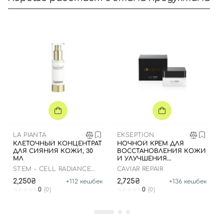
Вход
Регистрация
Номер телефона
LA PIANTA
EKSEPTION
КЛЕТОЧНЫЙ КОНЦЕНТРАТ
НОЧНОЙ КРЕМ ДЛЯ
ДЛЯ СИЯНИЯ КОЖИ, 30
ВОССТАНОВЛЕНИЯ КОЖИ
МЛ
И УЛУЧШЕНИЯ
ПРОЛИФЕРАЦИИ КЛЕТОК,
STEM - CELL RADIANCE
CAVIAR REPAIR
Отправляя форму для авторизации/регистрации, вы
50 МЛ
BRIGHTENING
2,250₴
2,725₴
+
112
кешбек
+
136
кешбек
CONCENTRATOR
принимаете условия
Пользовательские соглашения
0
(0)
0
(0)
Далее