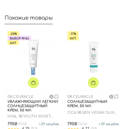
Войти с помощью e-mail
Похожие товары
-20%
-17%
ВЫБОР ЯНЫ
ХИТ
ХИТ
DR.CEURACLE
DR.CEURACLE
УВЛАЖНЯЮЩИЙ ЛЕГКИЙ
СОЛНЦЕЗАЩИТНЫЙ
СОЛНЦЕЗАЩИТНЫЙ
КРЕМ, 50 МЛ
КРЕМ, 50 МЛ
СICA REGEN VEGAN SUN
HYAL REYOUTH MOIST
GEL SPF50+ PA++++
SUN SPF 50/PA++++
790₴
990₴
790₴
950₴
+
39
кешбек
+
39
кешбек
4.75
(53)
4.77
(30)