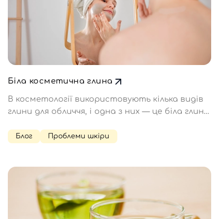
Біла косметична глина
В косметології використовують кілька видів
глини для обличчя, і одна з них — це біла глина,
або каолін (kaolin). Вона містить невелику
кількість мікроелементів і більшою мірою
Блог
Проблеми шкіри
складається з каолініту, який відрізняється
пом'якшуючими і адсорбуючими…