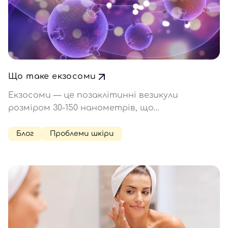
Що таке екзосоми
Екзосоми — це позаклітинні везикули
розміром 30-150 нанометрів, що
виробляються практично всіма клітинами
організму. Їхнє головне завдання — доставка
Блог
Проблеми шкіри
між клітинами: вони переносять білки, ліпіди,
мРНК, мікроРНК та інші біологічно активні
молекули. Завдяки цьому вони…