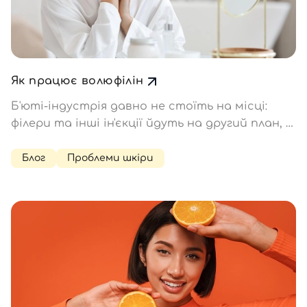
Як працює волюфілін
Б'юті-індустрія давно не стоїть на місці:
філери та інші ін'єкції йдуть на другий план, а
виробники косметики продовжують
дивувати новими альтернативами, що
Блог
Проблеми шкіри
обіцяють схожий ефект без уколів і легко
вписуються в домашній догляд. Один із…