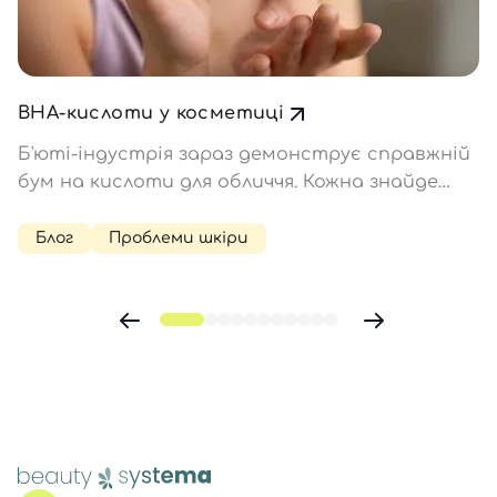
ВНА-кислоти у косметиці
Б'юті-індустрія зараз демонструє справжній
бум на кислоти для обличчя. Кожна знайде
відповідну для свого типу шкіри: AHA і PHA –
для сухої та нормальної, BHA – для жирної та
Блог
Проблеми шкіри
проблемної. Зупинимося докладніше на BHA-
кислотах. Чим…