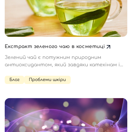
Екстракт зеленого чаю в косметиці
Зелений чай є потужним природним
антиоксидантом, який завдяки катехінам і
високому вмісту вітамінів А, С і Е ефективно
захищає клітини від старіння, знімає
Блог
Проблеми шкіри
запалення, зміцнює судини і нормалізує
вироблення шкірного сала. Компонент
набирає шаленої популярності…