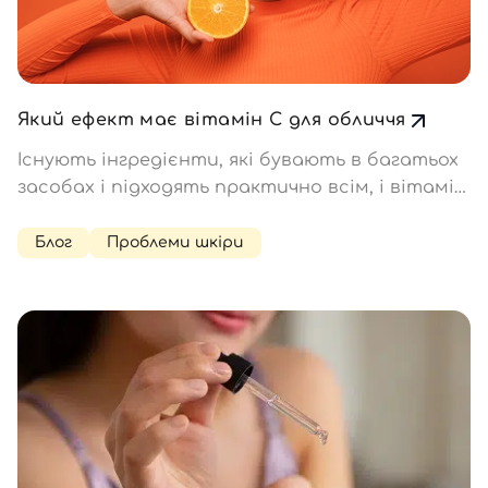
Який ефект має вітамін С для обличчя
Існують інгредієнти, які бувають в багатьох
засобах і підходять практично всім, і вітамін
С — саме той випадок. Чому він так
важливий? Розповідаємо, навіщо
Блог
Проблеми шкіри
використовувати вітамін C для шкіри
обличчя, і чим він корисний. Вітамін…