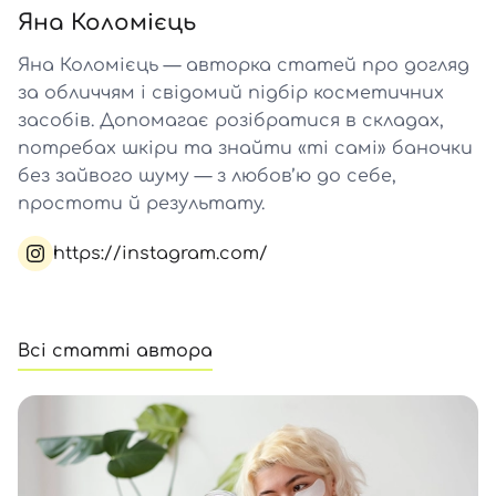
SPF-засоби з тоном
Точкові від прищів
SPF для волосся
Для дітей
Яна Коломієць
Креми для тіла з SPF
Мініатюри
Спеціальний догляд
Дезодоранти
Яна Коломієць — авторка статей про догляд
Карбоксітерапія
Для дітей
Засоби для інтимної гігієни
за обличчям і свідомий підбір косметичних
Бʼюті гаджети
Для чоловіків
Автозасмага для тіла
засобів. Допомагає розібратися в складах,
Автозасмага
потребах шкіри та знайти «ті самі» баночки
без зайвого шуму — з любов’ю до себе,
Набори
простоти й результату.
Шия і декольте
https://instagram.com/
Для чоловіків
Для дітей
Всі статті автора