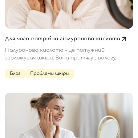
Для чого потрібна гіалуронова кислота
Гіалуронова кислота – це потужний
зволожувач шкіри. Вона притягує вологу,
утримує її, розгладжує дрібні зморшки та
захищає від сухості. Підходить для всіх типів
Блог
Проблеми шкіри
шкіри, включаючи чутливу та проблемну. У
чому інші її особливості? Особливості
гіалуронової…