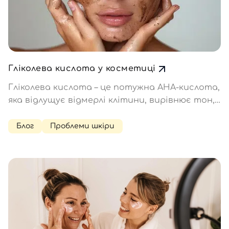
Гліколева кислота у косметиці
Гліколева кислота – це потужна AHA-кислота,
яка відлущує відмерлі клітини, вирівнює тон,
стимулює вироблення колагену і бореться з
пігментацією. Як правильно її застосовувати
Блог
Проблеми шкіри
і в яких засобах? Особливості гліколевої
кислоти Гліколева кислота (Glycolic Acid) –…