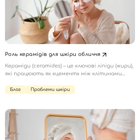
Роль керамідів для шкіри обличчя
Кераміди (ceramides) – це ключові ліпіди (жири),
які працюють як «цемент» між клітинами
шкіри. Вони відновлюють її захисний бар'єр,
запобігають втраті вологи і знімають
Блог
Проблеми шкіри
подразнення. Вони будуть корисними для всіх
типів шкіри, особливо для сухої,…