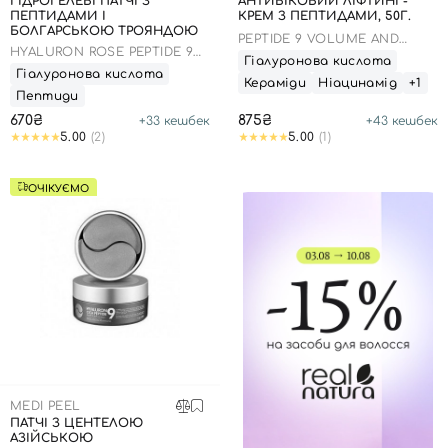
ГІДРОГЕЛЕВІ ПАТЧІ З
АНТИВІКОВИЙ ЛІФТИНГ-
ПЕПТИДАМИ І
КРЕМ З ПЕПТИДАМИ, 50Г.
Вхід
Реєстрація
БОЛГАРСЬКОЮ ТРОЯНДОЮ
PEPTIDE 9 VOLUME AND
HYALURON ROSE PEPTIDE 9
TENSION TOX CREAM
Гіалуронова кислота
EYE PATCH
Гіалуронова кислота
Кераміди
Ніацинамід
+1
Номер телефону
Пептиди
670₴
875₴
+
33
кешбек
+
43
кешбек
5.00
(2)
5.00
(1)
Відправляючи форму для авторизації/реєстрації ви
ОЧІКУЄМО
приймаєте умови
Угоди користувача
Далі
Увійти за допомогою e-mail
MEDI PEEL
ПАТЧІ З ЦЕНТЕЛОЮ
АЗІЙСЬКОЮ