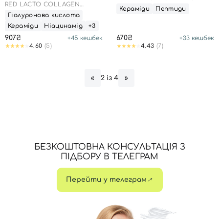
RED LACTO COLLAGEN
Кераміди
Пептиди
CREAM
Гіалуронова кислота
Кераміди
Ніацинамід
+3
907₴
670₴
+
45
кешбек
+
33
кешбек
4.60
(5)
4.43
(7)
2 із 4
«
»
БЕЗКОШТОВНА КОНСУЛЬТАЦІЯ З
ПІДБОРУ В ТЕЛЕГРАМ
Перейти у телеграм