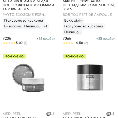
АНТИВІКОВИЙ КРЕМ ДЛЯ
ЛІФТИНГ СИРОВАТКА З
ПОВІК З ФІТО-ЕКЗОСОМАМИ
ПЕПТИДНИМ КОМПЛЕКСОМ,
ТА PDRN, 40 МЛ
30МЛ
PHYTO EXOSOME PDRN
BOR-TOX PEPTIDE AMPOULE
LIFTING SHOT EYE CREAM
Гіалуронова кислота
Волюфілін
Екзосоми
Пептиди
+1
Гіалуронова кислота
Пептиди
720₴
706₴
+
36
кешбек
+
35
кешбек
5.00
(1)
4.50
(2)
ОЧІКУЄМО
ОЧІКУЄМО
MEDI PEEL
MEDI PEEL