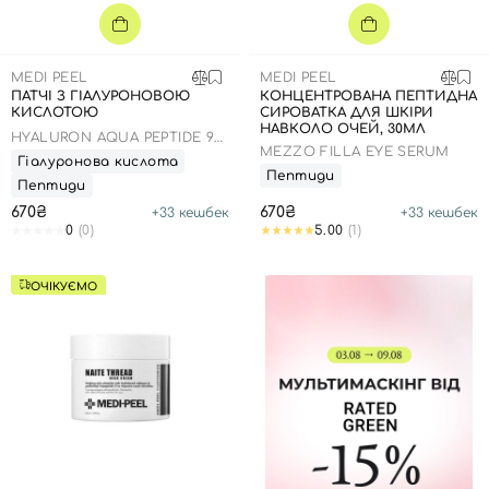
MEDI PEEL
MEDI PEEL
ПАТЧІ З ГІАЛУРОНОВОЮ
КОНЦЕНТРОВАНА ПЕПТИДНА
КИСЛОТОЮ
СИРОВАТКА ДЛЯ ШКІРИ
НАВКОЛО ОЧЕЙ, 30МЛ
HYALURON AQUA PEPTIDE 9
MEZZO FILLA EYE SERUM
AMPOULE EYE PATCH
Гіалуронова кислота
Пептиди
Пептиди
670₴
670₴
+
33
кешбек
+
33
кешбек
0
(0)
5.00
(1)
ОЧІКУЄМО