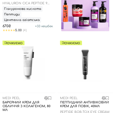
HYALURON CICA PEPTIDE 9
AMPOULE EYE PATCH
Гіалуронова кислота
Пептиди
Центелла азіатська
670₴
+
33
кешбек
5.00
(4)
ОЧІКУЄМО
ОЧІКУЄМО
MEDI PEEL
MEDI PEEL
БАР'ЄРНИЙ КРЕМ ДЛЯ
ПЕПТИДНИЙ АНТИВІКОВИЙ
ОБЛИЧЧЯ З КОЛАГЕНОМ, 80
КРЕМ ДЛЯ ПОВІК, 40МЛ
МЛ
PEPTIDE BOR-TOX EYE CREAM