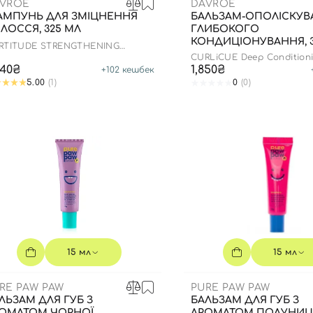
VROE
DAVROE
МПУНЬ ДЛЯ ЗМІЦНЕННЯ
БАЛЬЗАМ-ОПОЛІСКУВ
ЛОССЯ, 325 МЛ
ГЛИБОКОГО
КОНДИЦІОНУВАННЯ, 3
RTITUDE STRENGTHENING
AMPOO
CURLiCUE Deep Conditioni
040₴
1,850₴
+
102
кешбек
5.00
(1)
0
(0)
15 мл
15 мл
RE PAW PAW
PURE PAW PAW
ЛЬЗАМ ДЛЯ ГУБ З
БАЛЬЗАМ ДЛЯ ГУБ З
ОМАТОМ ЧОРНОЇ
АРОМАТОМ ПОЛУНИЦІ,