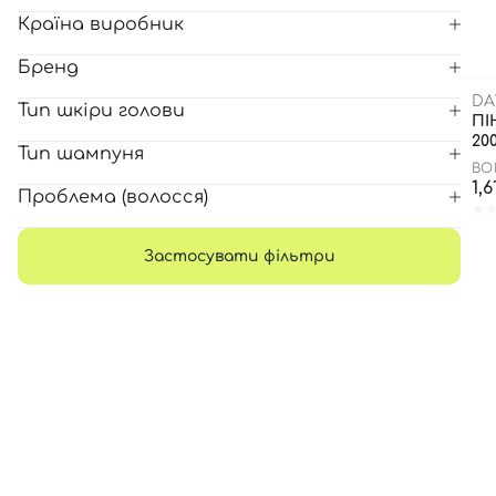
Країна виробник
Всі то
Бренд
гієни
DA
Тип шкіри голови
ПІ
20
Тип шампуня
BO
1,
Проблема (волосся)
Застосувати фільтри