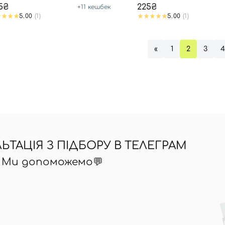
5₴
225₴
+
11
кешбек
5.00
(1)
5.00
(1)
«
1
2
3
ТАЦІЯ З ПІДБОРУ В ТЕЛЕГРАМ
? Ми допоможемо💬