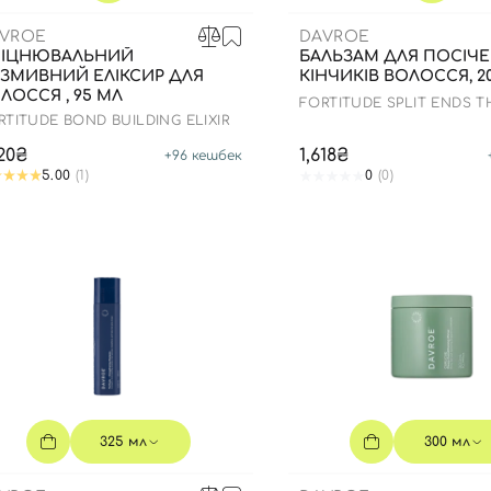
VROE
DAVROE
МІЦНЮВАЛЬНИЙ
БАЛЬЗАМ ДЛЯ ПОСІЧ
ЗМИВНИЙ ЕЛІКСИР ДЛЯ
КІНЧИКІВ ВОЛОССЯ, 2
ЛОССЯ , 95 МЛ
FORTITUDE SPLIT ENDS T
BALM
RTITUDE BOND BUILDING ELIXIR
920₴
1,618₴
+
96
кешбек
5.00
(1)
0
(0)
325 мл
300 мл