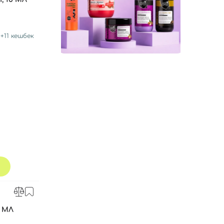
+
11
кешбек
 МЛ