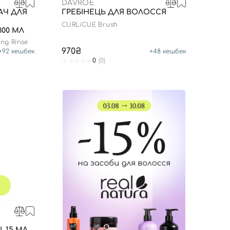
DAVROE
АЧ ДЛЯ
ГРЕБІНЕЦЬ ДЛЯ ВОЛОССЯ
CURLiCUE Brush
00 МЛ
ng Rinse
970₴
+
92
кешбек
+
48
кешбек
0
(0)
 15 МЛ