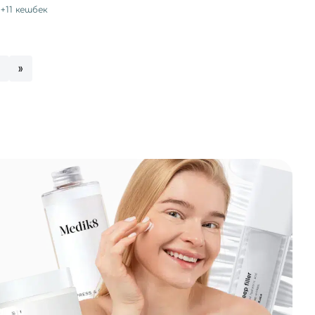
+
11
кешбек
4
»