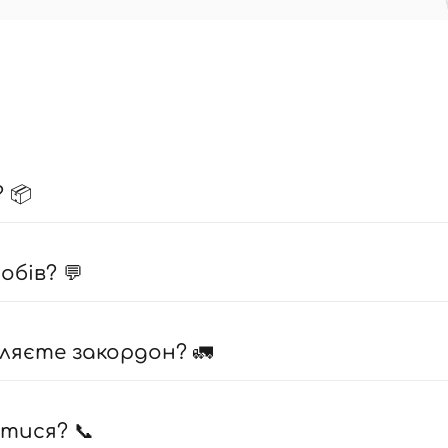
 📦
бів? 💬
ляєте закордон? 🚛
атися? 📞