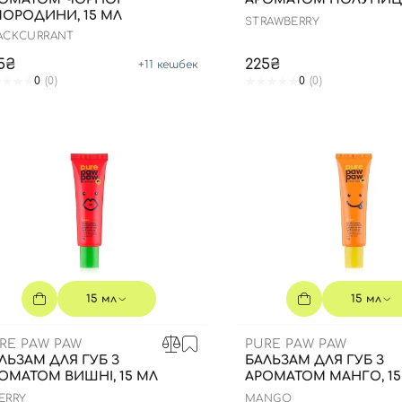
ОРОДИНИ, 15 МЛ
STRAWBERRY
ACKCURRANT
Вхід
Реєстрація
5₴
225₴
+
11
кешбек
0
(0)
0
(0)
Номер телефону
Ви ще не додали товари у кошик
Відправляючи форму для авторизації/реєстрації ви
приймаєте умови
Угоди користувача
Далі
Увійти за допомогою e-mail
15 мл
15 мл
RE PAW PAW
PURE PAW PAW
ЛЬЗАМ ДЛЯ ГУБ З
БАЛЬЗАМ ДЛЯ ГУБ З
ОМАТОМ ВИШНІ, 15 МЛ
АРОМАТОМ МАНГО, 15
ERRY
MANGO