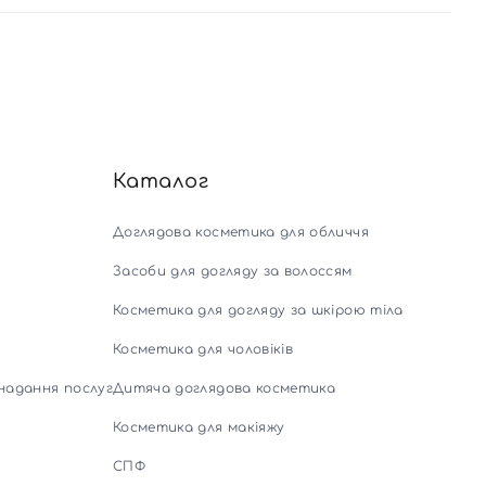
Каталог
Доглядова косметика для обличчя
Засоби для догляду за волоссям
Косметика для догляду за шкірою тіла
Косметика для чоловіків
надання послуг
Дитяча доглядова косметика
Косметика для макіяжу
СПФ