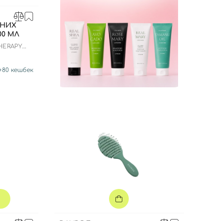
ЕНИХ
00 МЛ
HERAPY
+
80
кешбек