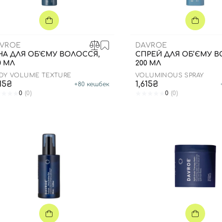
Для обличчя
СПФ захист для дітей
вари
Для зони повік
VROE
DAVROE
НА ДЛЯ ОБ'ЄМУ ВОЛОССЯ,
СПРЕЙ ДЛЯ ОБ’ЄМУ В
0 МЛ
200 МЛ
DY VOLUME TEXTURE
VOLUMINOUS SPRAY
615₴
1,615₴
+
80
кешбек
0
(0)
0
(0)