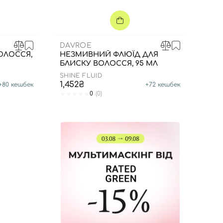
DAVROE
ОЛОССЯ,
НЕЗМИВНИЙ ФЛЮЇД ДЛЯ
БЛИСКУ ВОЛОССЯ, 95 МЛ
SHINE FLUID
1,452₴
+
80
кешбек
+
72
кешбек
0
(0)