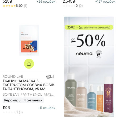
525₴
2,545₴
+
26
кешбек
+
127
кешбек
5.00
(1)
0
(0)
ROUND LAB
ТКАНИННА МАСКА З
ЕКСТРАКТОМ СОЄВИХ БОБІВ
ТА ПАНТЕНОЛОМ, 25 МЛ
SOYBEAN PANTHENOL MASK
SHEET
Кераміди
Пантенол
110₴
+
5
кешбек
0
(0)