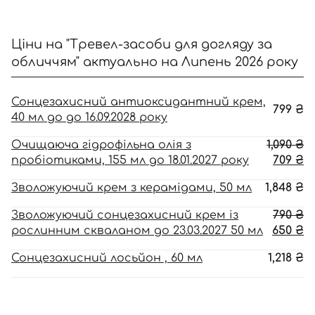
Ціни на "Тревел-засоби для догляду за
обличчям" актуально на Липень 2026 року
Сонцезахисний антиоксидантний крем,
799
₴
40 мл до до 16.09.2028 року
О
Очищаюча гідрофільна олія з
1,090
₴
ці
П
пробіотиками, 155 мл до 18.01.2027 року
709
₴
1,
ці
Зволожуючий крем з керамідами, 50 мл
1,848
₴
70
О
Зволожуючий сонцезахисний крем із
790
₴
ці
П
рослинним скваланом до 23.03.2027 50 мл
650
₴
79
ці
Сонцезахисний лосьйон , 60 мл
1,218
₴
65