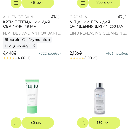
SPF-засоби з тоном
Точкові від прищів
SPF для волосся
Для дітей
48 мл
200 мл
Креми для тіла з SPF
Мініатюри
Спеціальний догляд
Дезодоранти
ALLIES OF SKIN
CIRCADIA
Карбоксітерапія
Для дітей
Засоби для інтимної гігієни
КРЕМ ПЕПТИДНИЙ ДЛЯ
ЛІПІДНИЙ ГЕЛЬ ДЛЯ
ОБЛИЧЧЯ, 48 МЛ
ОЧИЩЕННЯ ШКІРИ, 200 МЛ
Бʼюті гаджети
Для чоловіків
Автозасмага для тіла
PEPTIDES AND ANTIOXIDANTS
LIPID REPLACING CLEANSING
ADVANCED FIRMING DAILY
GEL
Автозасмага
Вітамін С
Глутатіон
TREATMENT -
Ніацинамід
+2
Набори
6,440₴
2,136₴
+
322
кешбек
+
106
кешбек
Шия і декольте
4.00
(1)
5.00
(2)
Для чоловіків
Для дітей
60 мл
180 мл