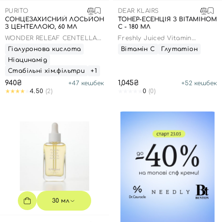
PURITO
DEAR KLAIRS
СОНЦЕЗАХИСНИЙ ЛОСЬЙОН
ТОНЕР-ЕСЕНЦІЯ З ВІТАМІНОМ
З ЦЕНТЕЛЛОЮ, 60 МЛ
C - 180 МЛ
WONDER RELEAF CENTELLA
Freshly Juiced Vitamin
DAILY SUN LOTION
Essence Toner
Гіалуронова кислота
Вітамін С
Глутатіон
Ніацинамід
Стабільні хім.фільтри
+1
940₴
1,045₴
+
47
кешбек
+
52
кешбек
4.50
(2)
0
(0)
30 мл