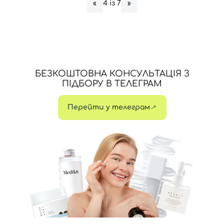
4 із 7
«
»
Відправляючи форму для авторизації/реєстрації ви
приймаєте умови
Угоди користувача
Далі
БЕЗКОШТОВНА КОНСУЛЬТАЦІЯ З
Увійти за допомогою e-mail
ПІДБОРУ В ТЕЛЕГРАМ
Перейти у телеграм