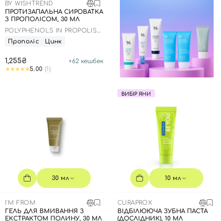
BY WISHTREND
ПРОТИЗАПАЛЬНА СИРОВАТКА
З ПРОПОЛІСОМ, 30 МЛ
POLYPHENOLS IN PROPOLIS
15% AMPOULE
Прополіс
Цинк
1,255₴
+
62
кешбек
5.00
(1)
ВИБІР ЯНИ
30 мл
10 мл
I'M FROM
CURAPROX
ГЕЛЬ ДЛЯ ВМИВАННЯ З
ВІДБІЛЮЮЧА ЗУБНА ПАСТА
ЕКСТРАКТОМ ПОЛИНУ, 30 МЛ
(ДОСЛІДНИК), 10 МЛ