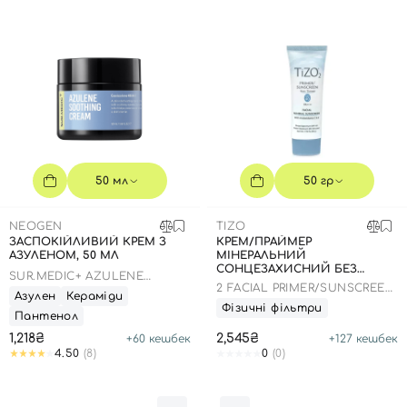
50 мл
50 гр
NEOGEN
TIZO
ЗАСПОКІЙЛИВИЙ КРЕМ З
КРЕМ/ПРАЙМЕР
АЗУЛЕНОМ, 50 МЛ
МІНЕРАЛЬНИЙ
СОНЦЕЗАХИСНИЙ БЕЗ
SUR.MEDIC+ AZULENE
ВІДТІНКУ, 50 ГР
2 FACIAL PRIMER/SUNSCREEN
SOOTHING CREAM
Азулен
Кераміди
Вхід
Реєстрація
NON-TINTED SPF 40
Фізичні фільтри
Пантенол
1,218₴
2,545₴
+
60
кешбек
+
127
кешбек
4.50
(8)
0
(0)
Номер телефону