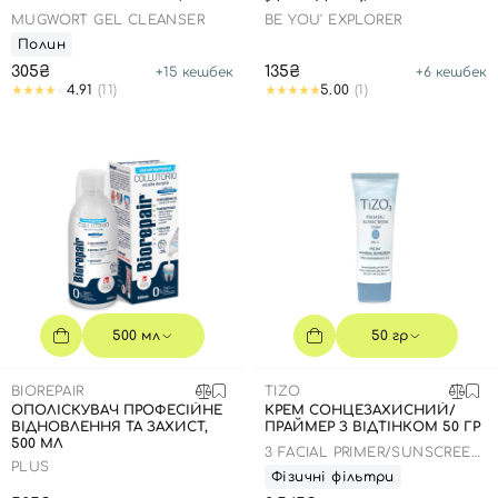
MUGWORT GEL CLEANSER
BE YOU' EXPLORER
Полин
305₴
135₴
+
15
кешбек
+
6
кешбек
4.91
(11)
5.00
(1)
500 мл
50 гр
BIOREPAIR
TIZO
ОПОЛІСКУВАЧ ПРОФЕСІЙНЕ
КРЕМ СОНЦЕЗАХИСНИЙ/
ВІДНОВЛЕННЯ ТА ЗАХИСТ,
ПРАЙМЕР З ВІДТІНКОМ 50 ГР
500 МЛ
3 FACIAL PRIMER/SUNSCREEN
PLUS
TINTED SPF 40 PA+++
Фізичні фільтри