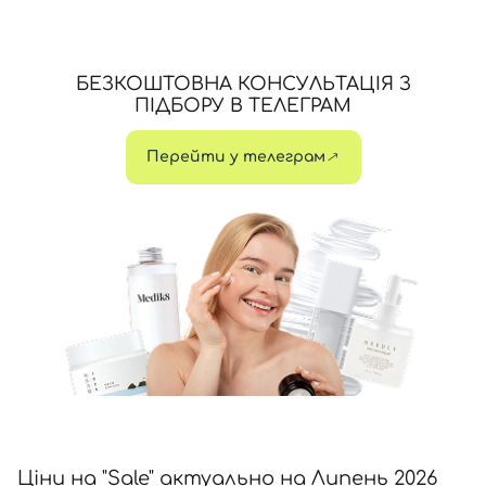
Відправляючи форму для авторизації/реєстрації ви
приймаєте умови
Угоди користувача
БЕЗКОШТОВНА КОНСУЛЬТАЦІЯ З
Далі
ПІДБОРУ В ТЕЛЕГРАМ
Увійти за допомогою e-mail
Перейти у телеграм
Ціни на "Sale" актуально на Липень 2026