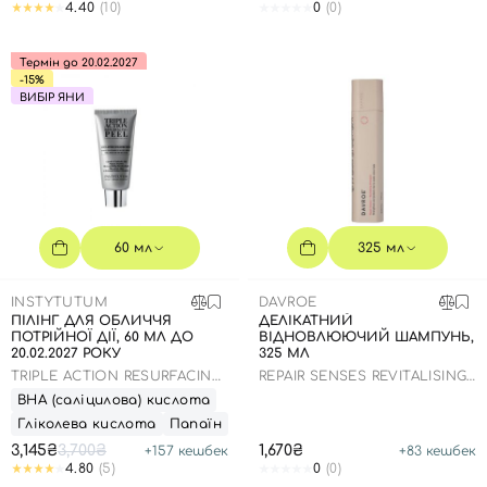
4.40
(10)
0
(0)
Термін до 20.02.2027
-15%
ВИБІР ЯНИ
60 мл
325 мл
INSTYTUTUM
DAVROE
ПІЛІНГ ДЛЯ ОБЛИЧЧЯ
ДЕЛІКАТНИЙ
ПОТРІЙНОЇ ДІЇ, 60 МЛ ДО
ВІДНОВЛЮЮЧИЙ ШАМПУНЬ,
20.02.2027 РОКУ
325 МЛ
TRIPLE ACTION RESURFACING
REPAIR SENSES REVITALISING
PEEL
SHAMPOO
ВНА (саліцилова) кислота
Гліколева кислота
Папаїн
3,145₴
3,700₴
1,670₴
+
157
кешбек
+
83
кешбек
4.80
(5)
0
(0)