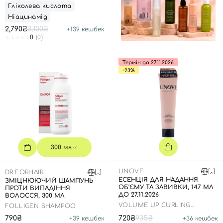
Гліколева кислота
Ніацинамід
2,790₴
3,100₴
+
139
кешбек
0
(0)
Термін до 27.11.2026
-23%
300 мл
UNOVE
DR.FORHAIR
ЕСЕНЦІЯ ДЛЯ НАДАННЯ
ЗМІЦНЮЮЧИЙ ШАМПУНЬ
ОБ'ЄМУ ТА ЗАВИВКИ, 147 МЛ
ПРОТИ ВИПАДІННЯ
ДО 27.11.2026
ВОЛОССЯ, 300 МЛ
VOLUME UP CURLING
FOLLIGEN SHAMPOO
ESSENCE
790₴
720₴
935₴
+
39
кешбек
+
36
кешбек