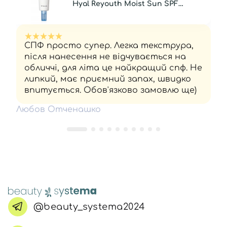
Hyal Reyouth Moist Sun SPF
50/PA++++, 50 мл
СПФ просто супер. Легка текструра,
після нанесення не відчувається на
обличчі, для літа це найкращий спф. Не
липкий, має приємний запах, швидко
впитується. Обов'язково замовлю ще)
Любов Отченашко
@beauty_systema2024