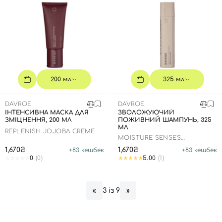
200 мл
325 мл
DAVROE
DAVROE
ІНТЕНСИВНА МАСКА ДЛЯ
ЗВОЛОЖУЮЧИЙ
ЗМІЦНЕННЯ, 200 МЛ
ПОЖИВНИЙ ШАМПУНЬ, 325
МЛ
REPLENISH JOJOBA CREME
MOISTURE SENSES
HYDRATING SHAMPOO
1,670₴
1,670₴
+
83
кешбек
+
83
кешбек
Вхід
Реєстрація
0
(0)
5.00
(1)
Номер телефону
3 із 9
«
»