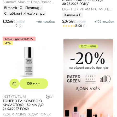
ВІТАМІНОМ С, 50МЛ ДО
Summer Market Drop Banana,
30.03.2027 РОКУ
Lime і Strawberry
Вітамін С
Пептиди
LIGHT UP VITAMIN C AND E
FLASH BRIGHTENING MASK
Стабільні хім.фільтри
Вітамін С
1,326₴
1,560₴
2,075₴
2,305₴
+
66
кешбек
+
103
кешбек
0
(0)
5.00
(1)
Термін до 04.03.2027
-10%
150 мл
INSTYTUTUM
ТОНЕР З ГЛІКОЛЕВОЮ
КИСЛОТОЮ, 150 МЛ ДО
04.03.2027 РОКУ
RESURFACING GLOW TONER