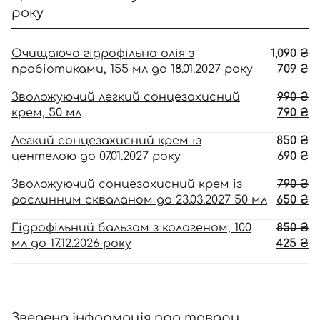
року
О
Очищаюча гідрофільна олія з
1,090
₴
ці
П
пробіотиками, 155 мл до 18.01.2027 року
709
₴
1,
ці
О
Зволожуючий легкий сонцезахисний
990
₴
70
ці
П
крем, 50 мл
790
₴
99
ці
О
Легкий сонцезахисний крем із
850
₴
79
ці
П
центелою до 07.01.2027 року
690
₴
85
ці
О
Зволожуючий сонцезахисний крем із
790
₴
69
ці
П
рослинним скваланом до 23.03.2027 50 мл
650
₴
79
ці
О
Гідрофільний бальзам з колагеном, 100
850
₴
65
ці
П
мл до 17.12.2026 року
425
₴
85
ці
42
Зведена інформація про товари