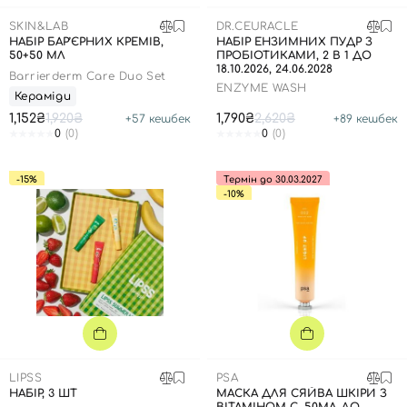
SPF-засоби з тоном
Точкові від прищів
SPF для волосся
Для дітей
SKIN&LAB
DR.CEURACLE
Креми для тіла з SPF
Мініатюри
Спеціальний догляд
Дезодоранти
НАБІР БАР’ЄРНИХ КРЕМІВ,
НАБІР ЕНЗИМНИХ ПУДР З
50+50 МЛ
ПРОБІОТИКАМИ, 2 В 1 ДО
Карбоксітерапія
Для дітей
Засоби для інтимної гігієни
18.10.2026, 24.06.2028
Barrierderm Care Duo Set
Бʼюті гаджети
Для чоловіків
Автозасмага для тіла
ENZYME WASH
Кераміди
1,152₴
1,920₴
Автозасмага
1,790₴
2,620₴
+
57
кешбек
+
89
кешбек
0
(0)
0
(0)
Набори
Шия і декольте
-15%
Термін до 30.03.2027
-10%
Для чоловіків
Для дітей
LIPSS
PSA
НАБІР, 3 ШТ
МАСКА ДЛЯ СЯЙВА ШКІРИ З