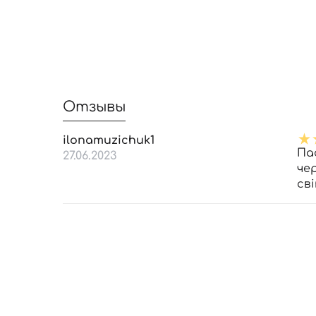
Отзывы
ilonamuzichuk1
Па
27.06.2023
че
св