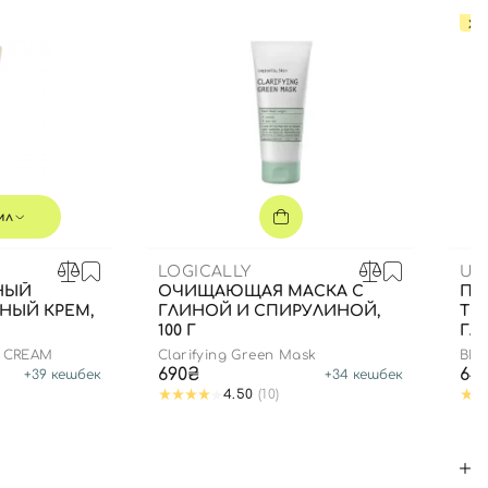
ХИ
мл
LOGICALLY
UI
НЫЙ
ОЧИЩАЮЩАЯ МАСКА С
ПА
НЫЙ КРЕМ,
ГЛИНОЙ И СПИРУЛИНОЙ,
ТЕ
100 Г
ГЛА
N CREAM
Clarifying Green Mask
BIO
PAT
690₴
64
+
39
кешбек
+
34
кешбек
4.50
(10)