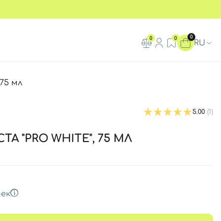
0
0
0
RU
75 мл
5.00
(1)
ТА "PRO WHITE", 75 МЛ
ек