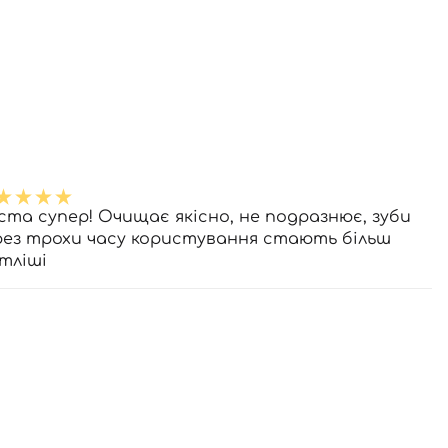
ста супер! Очищає якісно, не подразнює, зуби
рез трохи часу користування стають більш
ітліші