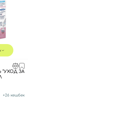
л
 "УХОД ЗА
Л
+
26
кешбек
Вход
Регистрация
Номер телефона