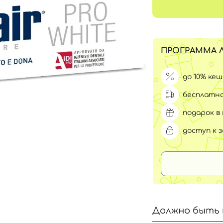
Для обличчя
СПФ защита для детей
вары
Для зоны век
ПРОГРАММА 
до 10% ке
бесплатна
подарок в 
доступ к 
Должно быть 