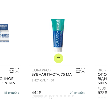
Вы еще не добавили товары в корзину
Отправляя форму для авторизации/регистрации, вы
принимаете условия
Пользовательские соглашения
Далее
Войти с помощью e-mail
CURAPROX
BIOR
ЗУБНАЯ ПАСТА, 75 МЛ
ОПО
НОЧНОЕ
ВІДН
ENZYCAL 1450
, 75 МЛ
500 
PLUS
444₴
525
+
15
кешбек
+
22
кешбек
0
(0)