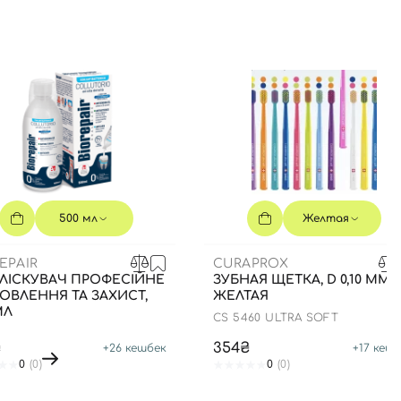
500 мл
Желтая
EPAIR
CURAPROX
ЛІСКУВАЧ ПРОФЕСІЙНЕ
ЗУБНАЯ ЩЕТКА, D 0,10 ММ -
ОВЛЕННЯ ТА ЗАХИСТ,
ЖЕЛТАЯ
МЛ
CS 5460 ULTRA SOFT
₴
354₴
+
26
кешбек
+
17
кешб
0
(0)
0
(0)