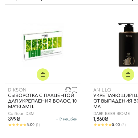
DIKSON
ANILLO
СЫВОРОТКА С ПЛАЦЕНТОЙ
УКРЕПЛЯЮЩИЙ 
ДЛЯ УКРЕПЛЕНИЯ ВОЛОС, 10
ОТ ВЫПАДЕНИЯ ВО
МЛ*10 АМП.
МЛ
Coiffeur DSM
DARK BEER BIOME
399₴
1,860₴
+
19
кешбек
5.00
(1)
5.00
(2)