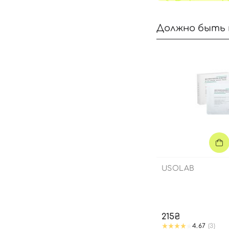
Должно быть 
USOLAB
215₴
4.67
(3)