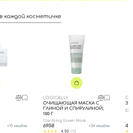
в каждой косметичке
LOGICALLY
CU
ОЧИЩАЮЩАЯ МАСКА С
ЗУ
ГЛИНОЙ И СПИРУЛИНОЙ,
ENZ
100 Г
Clarifying Green Mask
690₴
44
+
10
кешбек
+
34
кешбек
4.50
(10)