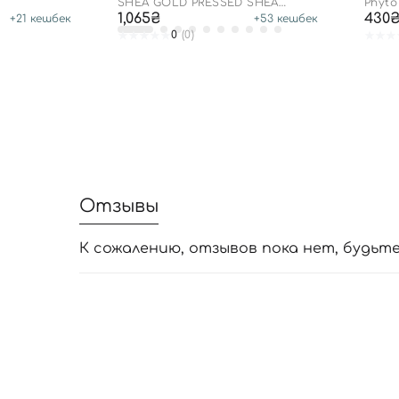
SHEA GOLD PRESSED SHEA
Phyto
BUTTER LEAVE-IN TREATMENT
1,065₴
430
+
21
кешбек
+
53
кешбек
0
(0)
Отзывы
К сожалению, отзывов пока нет, будьт