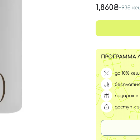
Для обличчя
1,860₴
+
93₴
ке
СПФ защита для детей
вары
Для зоны век
ПРОГРАММА 
до 10% ке
бесплатна
подарок в 
доступ к 