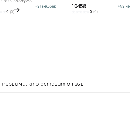
 Fresh Shampoo
₴
1,045₴
+
21
кешбек
+
52
кешб
0
(0)
0
(0)
е первыми, кто оставит отзыв