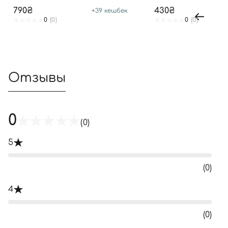
TREATMENT
790₴
430₴
+
39
кешбек
0
(0)
0
(0)
Отзывы
0
(0)
5
(0)
4
(0)