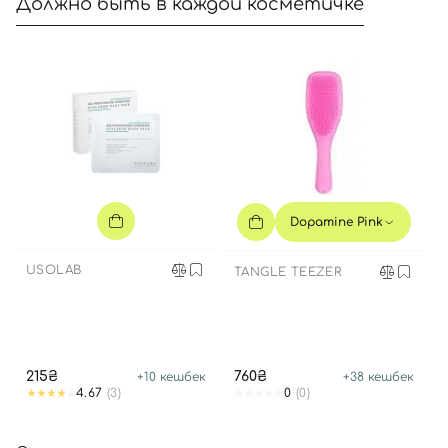
Должно быть в каждой косметичке
Dopamine Pink
USOLAB
TANGLE TEEZER
215₴
760₴
+
10
кешбек
+
38
кешбек
4.67
(3)
0
(0)