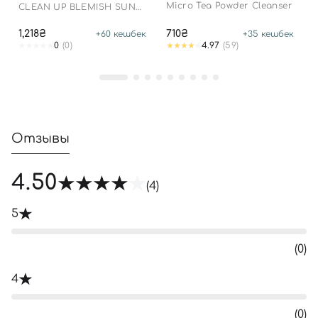
Micro Tea Powder Cleanser
CLEAN UP BLEMISH SUN
LOTION SPF 50+ PA++++
1,218₴
710₴
+
60
кешбек
+
35
кешбек
0
(0)
4.97
(59)
Отзывы
4.50
(4)
5
(0)
4
(0)