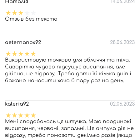
Наталія
14.06.2024
Отзыв без текста
aeternanox92
28.06.2023
Використовую точково для обличчя та тіла.
Сиворітка чудово підсушує висипання, але
дійсно, не відразу. -Треба дати їй кілька днів і
бажано наносити хоча б пару раз на день.
kaleria92
02.06.2023
Мені сподобалась ця штучка. Маю поодинокі
висипання, червоні, запальні. Ця ампула діє не
відразу, треба помазати декілька разів (якщо