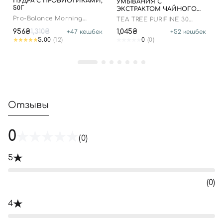
ПУДРА С ПРОБИОТИКАМИ,
УМЫВАНИЯ С
50Г
ЭКСТРАКТОМ ЧАЙНОГО
ДЕРЕВА, 150 МЛ ДО 11.03.26
Pro-Balance Morning
TEA TREE PURIFINE 30
Enzyme Wash
CLEANSING FOAM
956₴
1,310₴
1,045₴
+
47
кешбек
+
52
кешбек
5.00
(12)
0
(0)
Отзывы
0
(0)
5
(0)
4