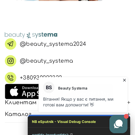
@beauty_systema2024
@beauty_systema
+380930992322
Клиентам
Каталог
NB eSputnik - Visual Debug Console
cartIds (productIds):
[]