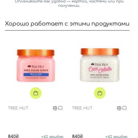
Оплачивайте как удобно — картой, частями или при
получении.
Хорошо работает с этими продуктами
Вход
Регистрация
Номер телефона
Отправляя форму для авторизации/регистрации, вы
принимаете условия
Пользовательские соглашения
TREE HUT
TREE HUT
Далее
Войти с помощью e-mail
840₴
840₴
+
42
кешбек
+
42
кешбек