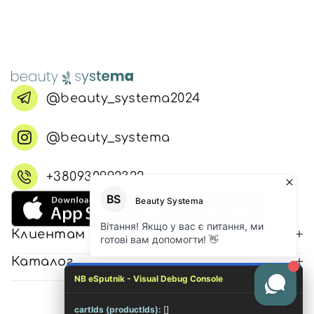
@beauty_systema2024
@beauty_systema
+380930992322
Клиентам
Каталог
NB eSputnik - Visual Debug Console
cartIds (productIds):
[]