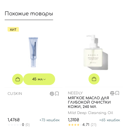
Похожие товары
Отправляя форму для авторизации/регистрации, вы
ХИТ
принимаете условия
Пользовательские соглашения
Далее
Войти с помощью e-mail
45 мл
NEEDLY
CUSKIN
МЯГКОЕ МАСЛО ДЛЯ
ГЛУБОКОЙ ОЧИСТКИ
КОЖИ, 240 МЛ
Mild Deep Cleansing Oil
1,476₴
1,310₴
+
73
кешбек
+
65
кешбек
0
(0)
4.71
(21)