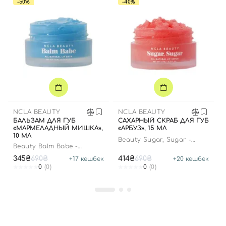
-50%
-40%
Вход
Регистрация
Номер телефона
NCLA BEAUTY
NCLA BEAUTY
БАЛЬЗАМ ДЛЯ ГУБ
САХАРНЫЙ СКРАБ ДЛЯ ГУБ
Отправляя форму для авторизации/регистрации, вы
«МАРМЕЛАДНЫЙ МИШКА»,
«АРБУЗ», 15 МЛ
10 МЛ
принимаете условия
Пользовательские соглашения
Beauty Sugar, Sugar -
Beauty Balm Babe -
Watermelon
Gummy Bear
Далее
345₴
690₴
414₴
690₴
+
17
кешбек
+
20
кешбек
0
(0)
0
(0)
Войти с помощью e-mail