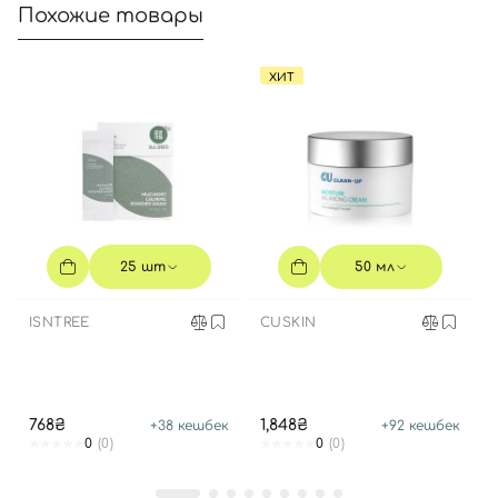
Похожие товары
ХИТ
25 шт
50 мл
ISNTREE
CUSKIN
768₴
1,848₴
+
38
кешбек
+
92
кешбек
0
(0)
0
(0)