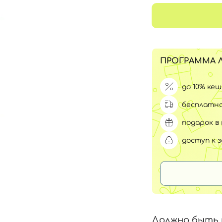
Для обличчя
СПФ защита для детей
вары
Для зоны век
ПРОГРАММА 
до 10% ке
бесплатна
подарок в 
доступ к 
Должно быть 