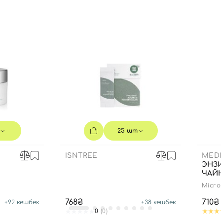
Вы еще не добавили товары в корзину
Отправляя форму для авторизации/регистрации, вы
принимаете условия
Пользовательские соглашения
Далее
Войти с помощью e-mail
25 шт
ISNTREE
MEDI
ЭНЗ
ЧАЙ
Micro
768₴
710₴
+
92
кешбек
+
38
кешбек
0
(0)