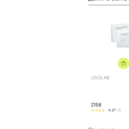
USOLAB
215₴
4.67
(3)