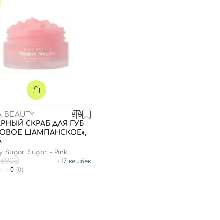
A BEAUTY
РНЫЙ СКРАБ ДЛЯ ГУБ
ЗОВОЕ ШАМПАНСКОЕ»,
Л
y Sugar, Sugar - Pink
pagne
₴
690₴
+
17
кешбек
0
(0)