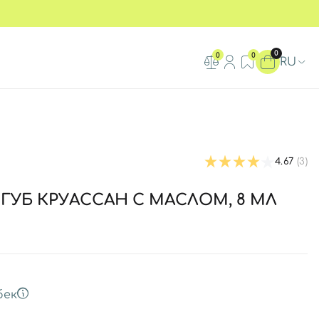
0
0
0
RU
4.67
(3)
 ГУБ КРУАССАН С МАСЛОМ, 8 МЛ
бек