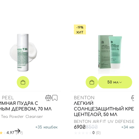
-19%
ХИТ
50 мл
 PEEL
BENTON
ИМНАЯ ПУДРА С
ЛЕГКИЙ
НЫМ ДЕРЕВОМ, 70 МЛ
СОЛНЦЕЗАЩИТНЫЙ КРЕМ
ЦЕНТЕЛОЙ, 50 МЛ
 Tea Powder Cleanser
BENTON AIR FIT UV DEFENSE
SUN CREAM SPF50
690₴
850₴
+
35
кешбек
+
34
кешб
4.97
(59)
0
(0)