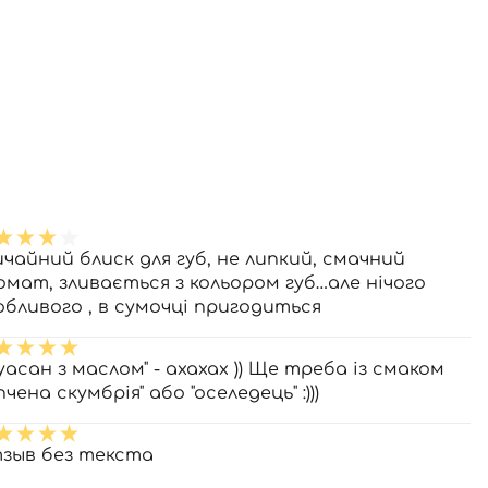
ичайний блиск для губ, не липкий, смачний
омат, зливається з кольором губ…але нічого
обливого , в сумочці пригодиться
уасан з маслом" - ахахах )) Ще треба із смаком
пчена скумбрія" або "оселедець" :)))
зыв без текста