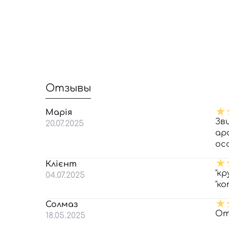
Отзывы
Марія
Зв
20.07.2025
ар
ос
Клієнт
"кр
04.07.2025
"ко
Солмаз
От
18.05.2025