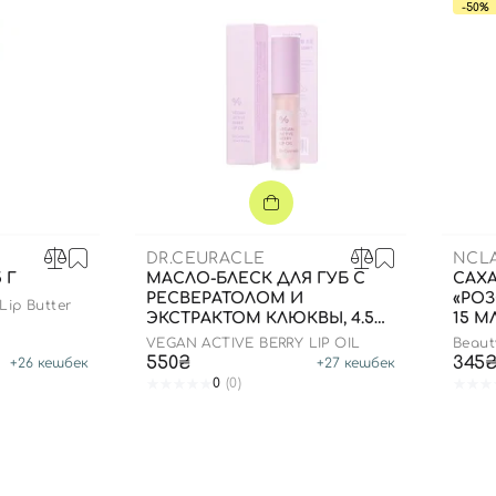
-50%
DR.CEURACLE
NCL
 Г
МАСЛО-БЛЕСК ДЛЯ ГУБ С
САХА
РЕСВЕРАТОЛОМ И
«РО
Lip Butter
ЭКСТРАКТОМ КЛЮКВЫ, 4.5
15 М
МЛ
VEGAN ACTIVE BERRY LIP OIL
Beaut
Cham
550₴
345
+
26
кешбек
+
27
кешбек
0
(0)
Вход
Регистрация
Номер телефона