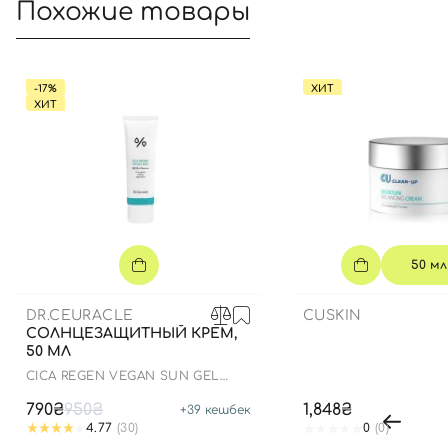
Похожие товары
-17%
ХИТ
ХИТ
50 мл
DR.CEURACLE
CUSKIN
СОЛНЦЕЗАЩИТНЫЙ КРЕМ,
50 МЛ
СICA REGEN VEGAN SUN GEL
SPF50+ PA++++
790₴
950₴
1,848₴
+
39
кешбек
4.77
(30)
0
(0)