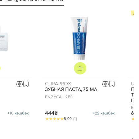
ХИ
CURAPROX
UI
ЗУБНАЯ ПАСТА, 75 МЛ
ПА
ТЕ
ENZYCAL 950
ГЛА
BIO
PAT
444₴
64
+
10
кешбек
+
22
кешбек
5.00
(1)