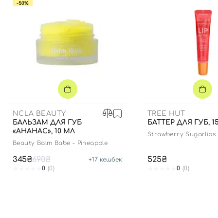
-50%
NCLA BEAUTY
TREE HUT
БАЛЬЗАМ ДЛЯ ГУБ
БАТТЕР ДЛЯ ГУБ, 15
«АНАНАС», 10 МЛ
Strawberry Sugarlips 
Beauty Balm Babe - Pineapple
345₴
690₴
525₴
+
17
кешбек
0
(0)
0
(0)