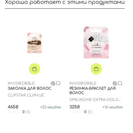
Хорошо работает с этими продуктами
Вход
Регистрация
Номер телефона
Отправляя форму для авторизации/регистрации, вы
INVISIBOBBLE
INVISIBOBBLE
принимаете условия
Пользовательские соглашения
ЗАКОЛКА ДЛЯ ВОЛОС
РЕЗИНКА-БРАСЛЕТ ДЛЯ
ВОЛОС
CLIPSTAR CLIPHUE
Далее
SPRUNCHIE EXTRA HOLD
PURE WHITE
465₴
325₴
+
23
кешбек
+
16
кешбек
Войти с помощью e-mail
0
(0)
0
(0)