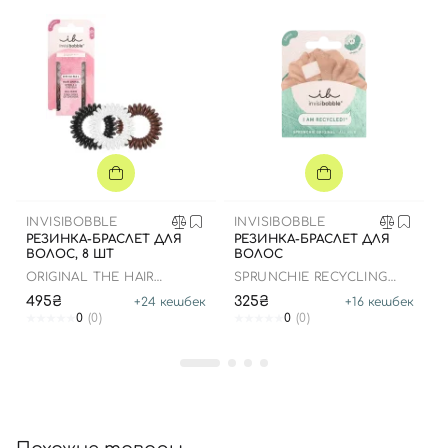
Вход
Регистрация
Номер телефона
INVISIBOBBLE
INVISIBOBBLE
РЕЗИНКА-БРАСЛЕТ ДЛЯ
РЕЗИНКА-БРАСЛЕТ ДЛЯ
Отправляя форму для авторизации/регистрации, вы
ВОЛОС, 8 ШТ
ВОЛОС
принимаете условия
Пользовательские соглашения
ORIGINAL THE HAIR
SPRUNCHIE RECYCLING
NECESSITIES
ROCKS
495₴
325₴
+
24
кешбек
+
16
кешбек
Далее
0
(0)
0
(0)
Войти с помощью e-mail