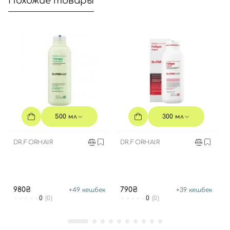
Похожие товары
500 мл
300 мл
DR.FORHAIR
DR.FORHAIR
980₴
790₴
+
49
кешбек
+
39
кешбек
0
(0)
0
(0)