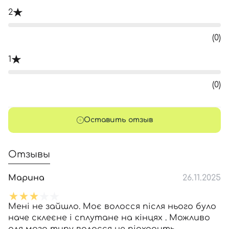
2
(0)
1
(0)
Оставить отзыв
Отзывы
Марина
26.11.2025
Мені не зайшло. Моє волосся після нього було
наче склеєне і сплутане на кінцях . Можливо