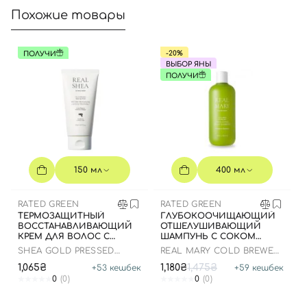
Похожие товары
Отправляя форму для авторизации/регистрации, вы
принимаете условия
Пользовательские соглашения
-20%
ПОЛУЧИ
Далее
ВЫБОР ЯНЫ
ПОЛУЧИ
Войти с помощью e-mail
150 мл
400 мл
RATED GREEN
RATED GREEN
ТЕРМОЗАЩИТНЫЙ
ГЛУБОКООЧИЩАЮЩИЙ
ВОССТАНАВЛИВАЮЩИЙ
ОТШЕЛУШИВАЮЩИЙ
КРЕМ ДЛЯ ВОЛОС С
ШАМПУНЬ С СОКОМ
МАСЛОМ ШИ, 150 МЛ
РОЗМАРИНА, 400 МЛ
SHEA GOLD PRESSED
REAL MARY COLD BREWED
SHEA BUTTER LEAVE-IN
ROSEMARY EXFOLIATING
1,065₴
1,180₴
1,475₴
+
53
кешбек
+
59
кешбек
TREATMENT
SCALP SHAMPOO
0
(0)
0
(0)