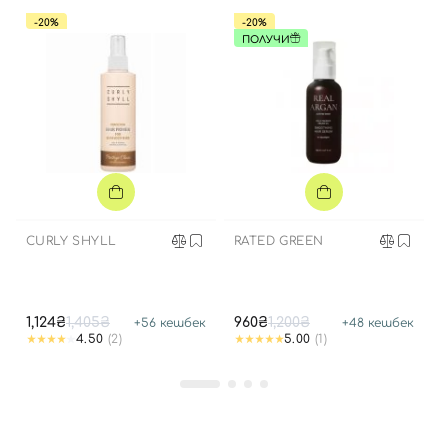
-20%
-20%
ПОЛУЧИ
CURLY SHYLL
RATED GREEN
Вход
Регистрация
1,124₴
1,405₴
960₴
1,200₴
+
56
кешбек
+
48
кешбек
4.50
(2)
5.00
(1)
Номер телефона