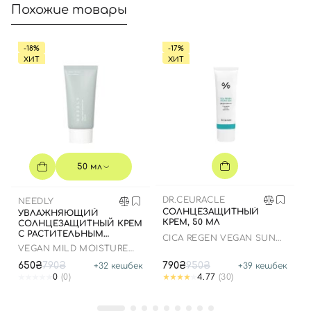
Похожие товары
Войти с помощью e-mail
-18%
-17%
ХИТ
ХИТ
50 мл
DR.CEURACLE
NEEDLY
СОЛНЦЕЗАЩИТНЫЙ
УВЛАЖНЯЮЩИЙ
КРЕМ, 50 МЛ
СОЛНЦЕЗАЩИТНЫЙ КРЕМ
С РАСТИТЕЛЬНЫМ
СICA REGEN VEGAN SUN
СКВАЛАНОМ, 50 МЛ
GEL SPF50+ PA++++
VEGAN MILD MOISTURE
SUN SPF 50+ PA++++
650₴
790₴
790₴
950₴
+
32
кешбек
+
39
кешбек
0
(0)
4.77
(30)