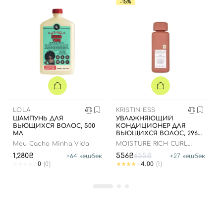
-15%
Вход
Регистрация
LOLA
KRISTIN ESS
ШАМПУНЬ ДЛЯ
УВЛАЖНЯЮЩИЙ
ВЬЮЩИХСЯ ВОЛОС, 500
КОНДИЦИОНЕР ДЛЯ
Номер телефона
МЛ
ВЬЮЩИХСЯ ВОЛОС, 296
МЛ
Meu Cacho Minha Vida
MOISTURE RICH CURL
CONDITIONER
1,280₴
556₴
655₴
+
64
кешбек
+
27
кешбек
0
(0)
4.00
(1)
Отправляя форму для авторизации/регистрации, вы
принимаете условия
Пользовательские соглашения
Далее