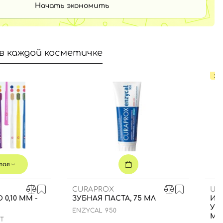
Начать экономить
в каждой косметичке
ХИ
тая
CURAPROX
US
 0,10 ММ -
ЗУБНАЯ ПАСТА, 75 МЛ
ИН
УВ
ENZYCAL 950
МЛ
FT