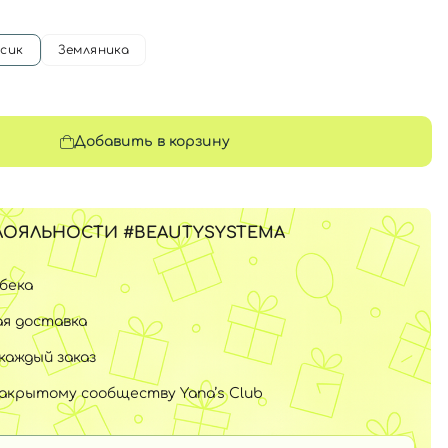
сик
Земляника
Добавить в корзину
ЛОЯЛЬНОСТИ #BEAUTYSYSTEMA
шбека
я доставка
каждый заказ
закрытому сообществу Yana’s Club