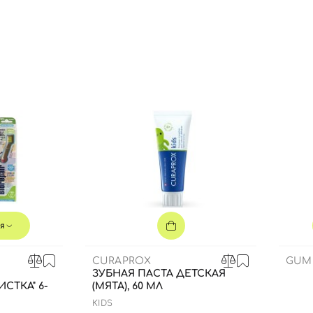
Вы еще не добавили товары в корзину
Отправляя форму для авторизации/регистрации, вы
принимаете условия
Пользовательские соглашения
Далее
Войти с помощью e-mail
я
CURAPROX
GUM
ЗУБНАЯ ПАСТА ДЕТСКАЯ
СТКА" 6-
(МЯТА), 60 МЛ
KIDS