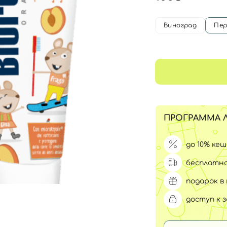
Для обличчя
СПФ защита для детей
вары
Виноград
Пер
Для зоны век
ПРОГРАММА 
до 10% ке
бесплатна
подарок в 
доступ к 