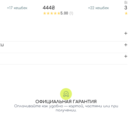
Bio
444₴
35
+
17
кешбек
+
22
кешбек
5.00
(1)
ки
ОФИЦИАЛЬНАЯ ГАРАНТИЯ
Оплачивайте как удобно — картой, частями или при
получении.