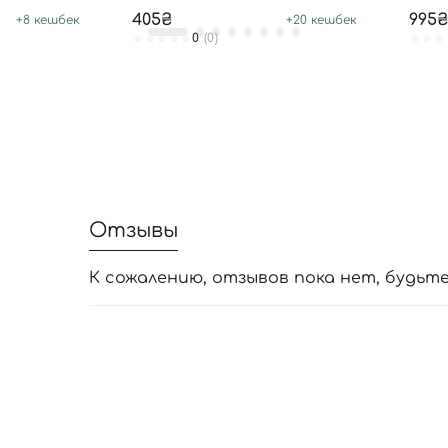
405₴
995₴
+
8
кешбек
+
20
кешбек
0
(0)
Отзывы
К сожалению, отзывов пока нет, будьт