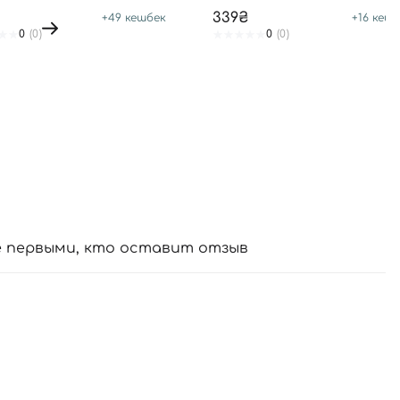
339₴
+
49
кешбек
+
16
кешб
0
(0)
0
(0)
е первыми, кто оставит отзыв