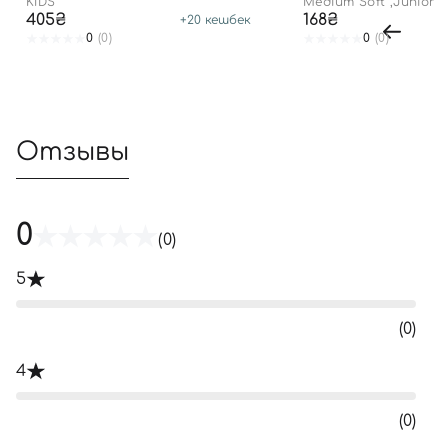
KIDS
Medium Soft ,Junior
405₴
168₴
+
20
кешбек
0
(0)
0
(0)
Отзывы
0
(0)
5
(0)
4
(0)