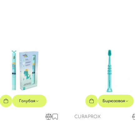
Голубая
Бирюзовая
CURAPROX