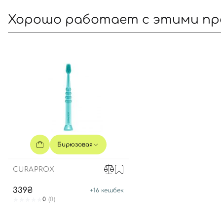
Хорошо работает с этими п
Бирюзовая
CURAPROX
339₴
+
16
кешбек
0
(0)